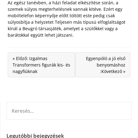
Az egész tanévben, a házi feladat elkészítése során, a
szemek súlyos megterhelésnek vannak kitéve. Ezért egy
mobiltelefon képernyője előtt töltött este pedig csak
súlyosbítja a helyzetet Teljesen más típusú elfoglaltságot
kínál a Beugró társasjáték, amelyet a szülőkkel vagy a
barátokkal együtt lehet játszani.
« Előző: Izgalmas
Egyenpóló a jó első
Transformers figurák kis- és
benyomáshoz
nagyfiúknak
:Következő »
KERESÉS:
Legutóbbi bejegyzések