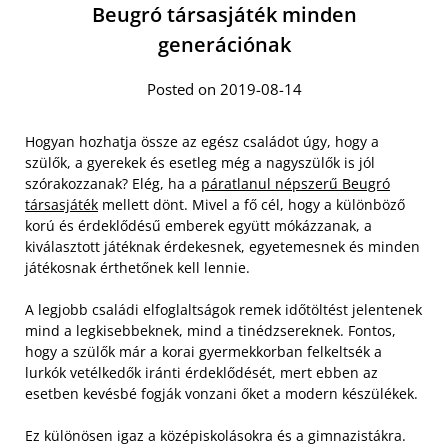
Beugró társasjáték minden
generációnak
Posted on 2019-08-14
Hogyan hozhatja össze az egész családot úgy, hogy a
szülők, a gyerekek és esetleg még a nagyszülők is jól
szórakozzanak? Elég, ha a
páratlanul népszerű Beugró
társasjáték
mellett dönt. Mivel a fő cél, hogy a különböző
korú és érdeklődésű emberek együtt mókázzanak, a
kiválasztott játéknak érdekesnek, egyetemesnek és minden
játékosnak érthetőnek kell lennie.
A legjobb családi elfoglaltságok remek időtöltést jelentenek
mind a legkisebbeknek, mind a tinédzsereknek. Fontos,
hogy a szülők már a korai gyermekkorban felkeltsék a
lurkók vetélkedők iránti érdeklődését, mert ebben az
esetben kevésbé fogják vonzani őket a modern készülékek.
Ez különösen igaz a középiskolásokra és a gimnazistákra.