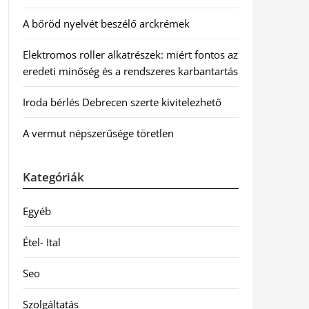
A bőröd nyelvét beszélő arckrémek
Elektromos roller alkatrészek: miért fontos az
eredeti minőség és a rendszeres karbantartás
Iroda bérlés Debrecen szerte kivitelezhető
A vermut népszerűsége töretlen
Kategóriák
Egyéb
Étel- Ital
Seo
Szolgáltatás