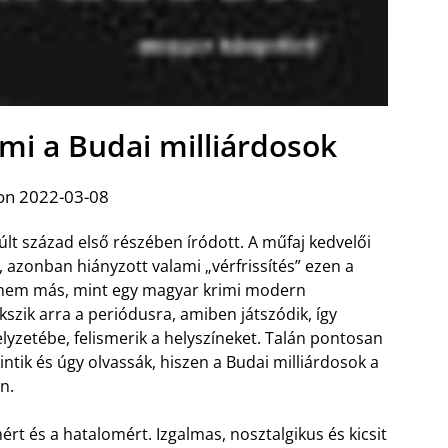
mi a Budai milliárdosok
on 2022-03-08
lt század első részében íródott. A műfaj kedvelői
 azonban hiányzott valami „vérfrissítés” ezen a
em más, mint egy magyar krimi modern
szik arra a periódusra, amiben játszódik, így
yzetébe, felismerik a helyszíneket. Talán pontosan
ntik és úgy olvassák, hiszen a Budai milliárdosok a
n.
ért és a hatalomért. Izgalmas, nosztalgikus és kicsit