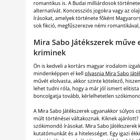
romantikus is. A Budai milliárdosok története 
alternatívát. Koncessziós jogokra vagy az olaj
írásokat, amelyek története főként Magyarors
sok fikció, megfűszerezve némi romantikával,
Mira Sabo Játékszerek műve
kriminek
Ön is kedveli a kortárs magyar irodalom izga
mindenképpen el kell
olvasnia Mira Sabo Ját
művét elolvasta, akkor szinte kötelező, hisz
lehet tudni róla, hogy a már jól ismert eliti
boncolgatja tovább, kérlelhetetlen szókimond
A Mira Sabo Játékszerek ugyanakkor súlyos csa
múlt történései váltakoznak. Kiknek ajánlott? 
szókimondó írásokat. Mira Sabo Játékszerek k
kutatómunkát és a hitelességet. Egy igazi ék