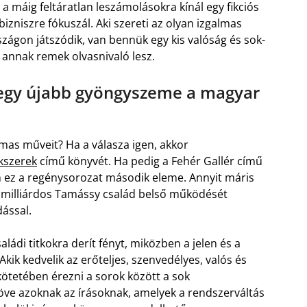
a máig feltáratlan leszámolásokra kínál egy fikciós
bizniszre fókuszál. Aki szereti az olyan izgalmas
zágon játszódik, van bennük egy kis valóság és sok-
 annak remek olvasnivaló lesz.
 egy újabb gyöngyszeme a magyar
lmas műveit? Ha a válasza igen, akkor
ékszerek
című könyvét. Ha pedig a Fehér Gallér című
en ez a regénysorozat második eleme. Annyit máris
sta milliárdos Tamássy család belső működését
ással.
ládi titkokra derít fényt, miközben a jelen és a
Akik kedvelik az erőteljes, szenvedélyes, valós és
ötetében érezni a sorok között a sok
köve azoknak az írásoknak, amelyek a rendszerváltás