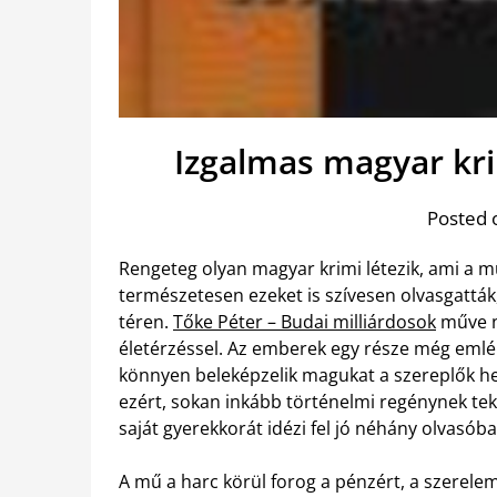
Izgalmas magyar kri
Posted 
Rengeteg olyan magyar krimi létezik, ami a mú
természetesen ezeket is szívesen olvasgatták,
téren.
Tőke Péter – Budai milliárdosok
műve n
életérzéssel. Az emberek egy része még emlék
könnyen beleképzelik magukat a szereplők hel
ezért, sokan inkább történelmi regénynek teki
saját gyerekkorát idézi fel jó néhány olvasóba
A mű a harc körül forog a pénzért, a szerelem