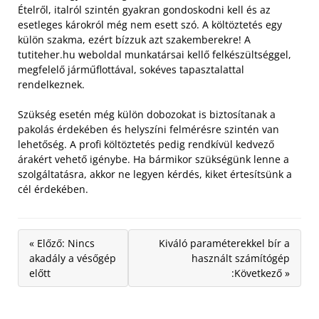
Ételről, italról szintén gyakran gondoskodni kell és az
esetleges károkról még nem esett szó. A költöztetés egy
külön szakma, ezért bízzuk azt szakemberekre! A
tutiteher.hu weboldal munkatársai kellő felkészültséggel,
megfelelő járműflottával, sokéves tapasztalattal
rendelkeznek.
Szükség esetén még külön dobozokat is biztosítanak a
pakolás érdekében és helyszíni felmérésre szintén van
lehetőség. A profi költöztetés pedig rendkívül kedvező
árakért vehető igénybe. Ha bármikor szükségünk lenne a
szolgáltatásra, akkor ne legyen kérdés, kiket értesítsünk a
cél érdekében.
« Előző: Nincs
Kiváló paraméterekkel bír a
akadály a vésőgép
használt számítógép
előtt
:Következő »