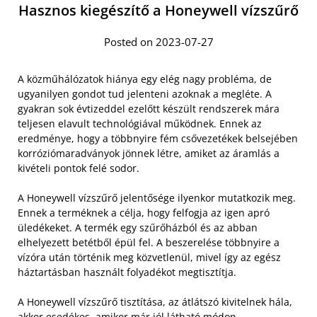
Hasznos kiegészítő a Honeywell vízszűrő
Posted on 2023-07-27
A közműhálózatok hiánya egy elég nagy probléma, de
ugyanilyen gondot tud jelenteni azoknak a megléte. A
gyakran sok évtizeddel ezelőtt készült rendszerek mára
teljesen elavult technológiával működnek. Ennek az
eredménye, hogy a többnyire fém csővezetékek belsejében
korróziómaradványok jönnek létre, amiket az áramlás a
kivételi pontok felé sodor.
A Honeywell vízszűrő jelentősége ilyenkor mutatkozik meg.
Ennek a terméknek a célja, hogy felfogja az igen apró
üledékeket. A termék egy szűrőházból és az abban
elhelyezett betétből épül fel. A beszerelése többnyire a
vízóra után történik meg közvetlenül, mivel így az egész
háztartásban használt folyadékot megtisztítja.
A Honeywell vízszűrő tisztítása, az átlátszó kivitelnek hála,
akkor esedékes, amikor már jól látható módon