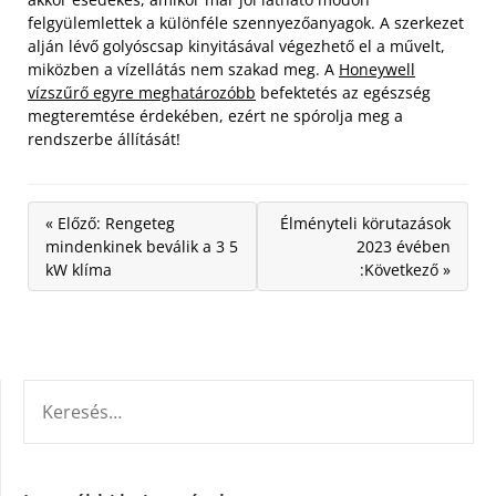
felgyülemlettek a különféle szennyezőanyagok. A szerkezet
alján lévő golyóscsap kinyitásával végezhető el a művelt,
miközben a vízellátás nem szakad meg. A
Honeywell
vízszűrő egyre meghatározóbb
befektetés az egészség
megteremtése érdekében, ezért ne spórolja meg a
rendszerbe állítását!
« Előző: Rengeteg
Élményteli körutazások
mindenkinek beválik a 3 5
2023 évében
kW klíma
:Következő »
KERESÉS: