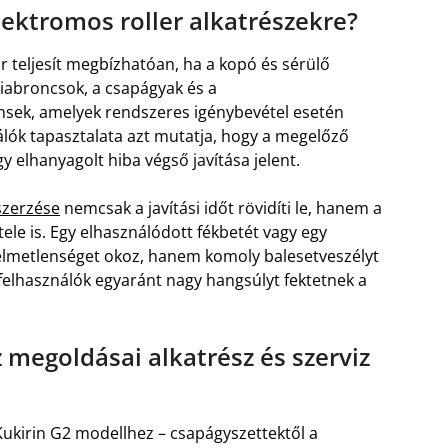
lektromos roller alkatrészekre?
r teljesít megbízhatóan, ha a kopó és sérülő
miabroncsok, a csapágyak és a
k, amelyek rendszeres igénybevétel esetén
nálók tapasztalata azt mutatja, hogy a megelőző
 elhanyagolt hiba végső javítása jelent.
szerzése
nemcsak a javítási időt rövidíti le, hanem a
ele is. Egy elhasználódott fékbetét vagy egy
lmetlenséget okoz, hanem komoly balesetveszélyt
s felhasználók egyaránt nagy hangsúlyt fektetnek a
 megoldásai alkatrész és szerviz
Kukirin G2 modellhez – csapágyszettektől a