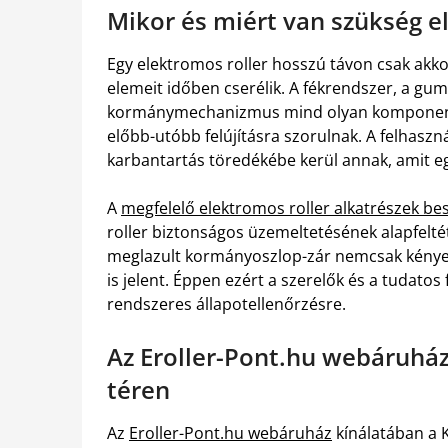
Mikor és miért van szükség e
Egy elektromos roller hosszú távon csak akko
elemeit időben cserélik. A fékrendszer, a gu
kormánymechanizmus mind olyan komponense
előbb-utóbb felújításra szorulnak. A felhasz
karbantartás töredékébe kerül annak, amit egy
A
megfelelő elektromos roller alkatrészek be
roller biztonságos üzemeltetésének alapfeltét
meglazult kormányoszlop-zár nemcsak kénye
is jelent. Éppen ezért a szerelők és a tudato
rendszeres állapotellenőrzésre.
Az Eroller-Pont.hu webáruház
téren
Az
Eroller-Pont.hu webáruház
kínálatában a 