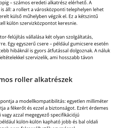
pig – számos eredeti alkatrész elérhető. A
is áll: a rollert a városközponti telephelyen lehet
szerelt külső műhelyben végzik el. Ez a kétszintű
ell külön szervizközpontot keresnie.
or-felújítás vállalása két olyan szolgáltatás,
rre. Egy egyszerű csere – például gumicsere esetén
tebb hibáknál is gyors átfutással dolgoznak. A náluk
eltételekkel szervizelik, ami hosszabb távon
mos roller alkatrészek
pontja a modellkompatibilitás: egyetlen milliméter
tja a fékerőt és ezzel a biztonságot. Ezért érdemes
i vagy azzal megegyező specifikációjú
éldául külön-külön kapható jobb és bal oldali