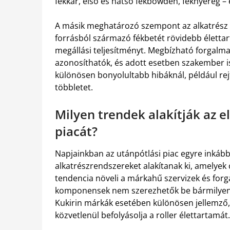
fékkar, első és hátsó fékbowden, féknyereg –
A másik meghatározó szempont az alkatrész 
forrásból származó fékbetét rövidebb élettarta
megállási teljesítményt. Megbízható forgalma
azonosíthatók, és adott esetben szakember is 
különösen bonyolultabb hibáknál, például re
többletet.
Milyen trendek alakítják az e
piacát?
Napjainkban az utánpótlási piac egyre inkább
alkatrészrendszereket alakítanak ki, amelyek 
tendencia növeli a márkahű szervizek és forg
komponensek nem szerezhetők be bármilyen 
Kukirin márkák esetében különösen jellemző,
közvetlenül befolyásolja a roller élettartamát.