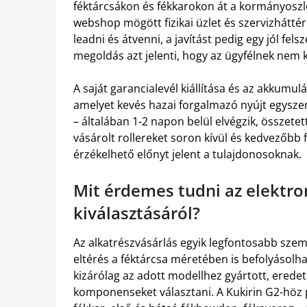
féktárcsákon és fékkarokon át a kormányoszlo
webshop mögött fizikai üzlet és szervizháttér 
leadni és átvenni, a javítást pedig egy jól fel
megoldás azt jelenti, hogy az ügyfélnek nem k
A saját garancialevél kiállítása és az akkumulát
amelyet kevés hazai forgalmazó nyújt egysze
– általában 1-2 napon belül elvégzik, összetet
vásárolt rollereket soron kívül és kedvezőbb f
érzékelhető előnyt jelent a tulajdonosoknak.
Mit érdemes tudni az elektro
kiválasztásáról?
Az alkatrészvásárlás egyik legfontosabb szem
eltérés a féktárcsa méretében is befolyásolha
kizárólag az adott modellhez gyártott, eredet
komponenseket választani. A Kukirin G2-höz p