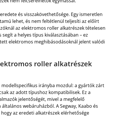
 ezek nem felcserélhetők egymással.
eredete és visszakövethetősége. Egy ismeretlen
mú lehet, és nem feltétlenül teljesíti az előírt
zóknál az elektromos roller alkatrészek tételesen
segít a helyes típus kiválasztásában – ez
jtett elektromos meghibásodásoknál jelent valódi
lektromos roller alkatrészek
 modellspecifikus irányba mozdul: a gyártók zárt
csak az adott típushoz kompatibilisek. Ez a
almazók jelentőségét, mivel a megfelelő
általános webáruházból. A Segway, Kaabo és
 hogy az eredeti alkatrészek elérhetősége