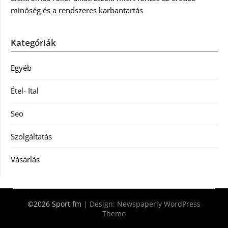
minőség és a rendszeres karbantartás
Kategóriák
Egyéb
Étel- Ital
Seo
Szolgáltatás
Vásárlás
©2026 Sport fm
| Design:
Newspaperly WordPress
Theme