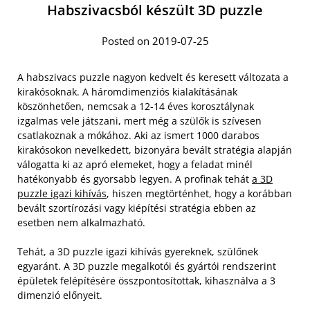
Habszivacsból készült 3D puzzle
Posted on 2019-07-25
A habszivacs puzzle nagyon kedvelt és keresett változata a
kirakósoknak. A háromdimenziós kialakításának
köszönhetően, nemcsak a 12-14 éves korosztálynak
izgalmas vele játszani, mert még a szülők is szívesen
csatlakoznak a mókához. Aki az ismert 1000 darabos
kirakósokon nevelkedett, bizonyára bevált stratégia alapján
válogatta ki az apró elemeket, hogy a feladat minél
hatékonyabb és gyorsabb legyen. A profinak tehát
a 3D
puzzle igazi kihívás
, hiszen megtörténhet, hogy a korábban
bevált szortírozási vagy kiépítési stratégia ebben az
esetben nem alkalmazható.
Tehát, a 3D puzzle igazi kihívás gyereknek, szülőnek
egyaránt. A 3D puzzle megalkotói és gyártói rendszerint
épületek felépítésére összpontosítottak, kihasználva a 3
dimenzió előnyeit.