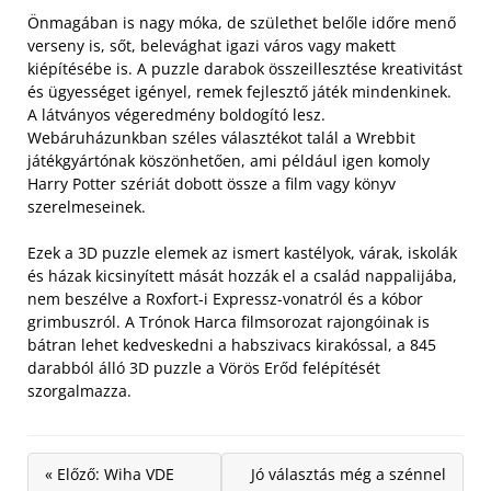
Önmagában is nagy móka, de születhet belőle időre menő
verseny is, sőt, belevághat igazi város vagy makett
kiépítésébe is. A puzzle darabok összeillesztése kreativitást
és ügyességet igényel, remek fejlesztő játék mindenkinek.
A látványos végeredmény boldogító lesz.
Webáruházunkban széles választékot talál a Wrebbit
játékgyártónak köszönhetően, ami például igen komoly
Harry Potter szériát dobott össze a film vagy könyv
szerelmeseinek.
Ezek a 3D puzzle elemek az ismert kastélyok, várak, iskolák
és házak kicsinyített mását hozzák el a család nappalijába,
nem beszélve a Roxfort-i Expressz-vonatról és a kóbor
grimbuszról. A Trónok Harca filmsorozat rajongóinak is
bátran lehet kedveskedni a habszivacs kirakóssal, a 845
darabból álló 3D puzzle a Vörös Erőd felépítését
szorgalmazza.
« Előző: Wiha VDE
Jó választás még a szénnel