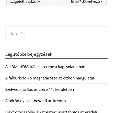
szigetelt eszközök
fűtés? :Következő »
KERESÉS:
Legutóbbi bejegyzések
A HDMI HDMI kábel szerepe a kapcsolatokban
A falburkoló kő meghatározza az otthon hangulatát
Szélvédő javítás és csere 11. kerületben
A bőröd nyelvét beszélő arckrémek
Elektromos roller alkatrészek: miért fontos az eredeti