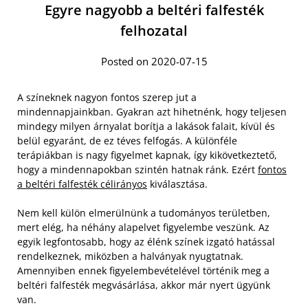
Egyre nagyobb a beltéri falfesték
felhozatal
Posted on 2020-07-15
A színeknek nagyon fontos szerep jut a
mindennapjainkban. Gyakran azt hihetnénk, hogy teljesen
mindegy milyen árnyalat borítja a lakások falait, kívül és
belül egyaránt, de ez téves felfogás. A különféle
terápiákban is nagy figyelmet kapnak, így kikövetkeztető,
hogy a mindennapokban szintén hatnak ránk. Ezért
fontos
a beltéri falfesték célirányos
kiválasztása.
Nem kell külön elmerülnünk a tudományos területben,
mert elég, ha néhány alapelvet figyelembe veszünk. Az
egyik legfontosabb, hogy az élénk színek izgató hatással
rendelkeznek, miközben a halványak nyugtatnak.
Amennyiben ennek figyelembevételével történik meg a
beltéri falfesték megvásárlása, akkor már nyert ügyünk
van.