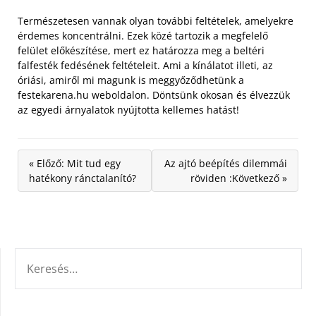
Természetesen vannak olyan további feltételek, amelyekre
érdemes koncentrálni. Ezek közé tartozik a megfelelő
felület előkészítése, mert ez határozza meg a beltéri
falfesték fedésének feltételeit. Ami a kínálatot illeti, az
óriási, amiről mi magunk is meggyőződhetünk a
festekarena.hu weboldalon. Döntsünk okosan és élvezzük
az egyedi árnyalatok nyújtotta kellemes hatást!
« Előző: Mit tud egy
Az ajtó beépítés dilemmái
hatékony ránctalanító?
röviden :Következő »
KERESÉS: