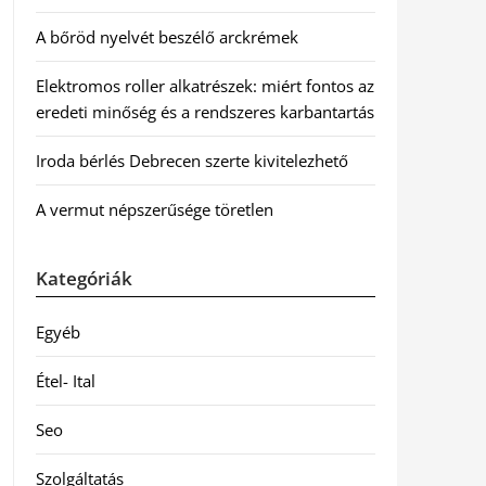
A bőröd nyelvét beszélő arckrémek
Elektromos roller alkatrészek: miért fontos az
eredeti minőség és a rendszeres karbantartás
Iroda bérlés Debrecen szerte kivitelezhető
A vermut népszerűsége töretlen
Kategóriák
Egyéb
Étel- Ital
Seo
Szolgáltatás