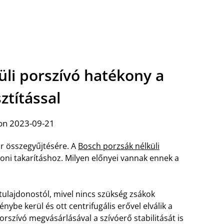
üli porszívó hatékony a
sztítással
on 2023-09-21
r összegyűjtésére. A
Bosch porzsák nélküli
honi takarításhoz. Milyen előnyei vannak ennek a
 tulajdonostól, mivel nincs szükség zsákok
nybe kerül és ott centrifugális erővel elválik a
orszívó megvásárlásával a szívóerő stabilitását is