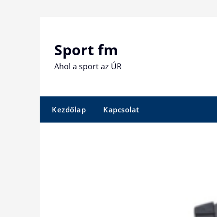
Skip
to
content
Sport fm
Ahol a sport az ÚR
Kezdőlap
Kapcsolat