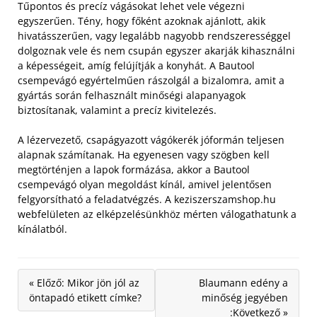
Tűpontos és precíz vágásokat lehet vele végezni
egyszerűen. Tény, hogy főként azoknak ajánlott, akik
hivatásszerűen, vagy legalább nagyobb rendszerességgel
dolgoznak vele és nem csupán egyszer akarják kihasználni
a képességeit, amíg felújítják a konyhát. A Bautool
csempevágó egyértelműen rászolgál a bizalomra, amit a
gyártás során felhasznált minőségi alapanyagok
biztosítanak, valamint a precíz kivitelezés.
A lézervezető, csapágyazott vágókerék jóformán teljesen
alapnak számítanak. Ha egyenesen vagy szögben kell
megtörténjen a lapok formázása, akkor a Bautool
csempevágó olyan megoldást kínál, amivel jelentősen
felgyorsítható a feladatvégzés. A keziszerszamshop.hu
webfelületen az elképzelésünkhöz mérten válogathatunk a
kínálatból.
« Előző: Mikor jön jól az
Blaumann edény a
öntapadó etikett címke?
minőség jegyében
:Következő »