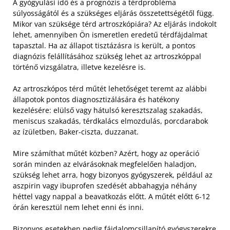
A gyógyulási idő és a prognózis a térdprobléma
súlyosságától és a szükséges eljárás összetettségétől függ.
Mikor van szüksége térd artroszkópiára? Az eljárás indokolt
lehet, amennyiben Ön ismeretlen eredetű térdfájdalmat
tapasztal. Ha az állapot tisztázásra is került, a pontos
diagnózis felállításához szükség lehet az artroszkóppal
történő vizsgálatra, illetve kezelésre is.
Az artroszkópos térd műtét lehetőséget teremt az alábbi
állapotok pontos diagnosztizálására és hatékony
kezelésére: elülső vagy hátulsó keresztszalag szakadás,
meniscus szakadás, térdkalács elmozdulás, porcdarabok
az ízületben, Baker-ciszta, duzzanat.
Mire számíthat műtét közben? Azért, hogy az operáció
során minden az elvárásoknak megfelelően haladjon,
szükség lehet arra, hogy bizonyos gyógyszerek, például az
aszpirin vagy ibuprofen szedését abbahagyja néhány
héttel vagy nappal a beavatkozás előtt. A műtét előtt 6-12
órán keresztül nem lehet enni és inni.
Bizonyos esetekben pedig fájdalomcsillapító gyógyszerekre