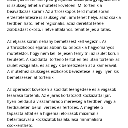
is szükség lehet a műtétet követően. Mi történik a
beavatkozás során? Az artroszkópos térd műtét során
érzéstelenítésre is szükség van, ami lehet helyi, azaz csak a
térdben ható, lehet regionális, azaz deréktól lefelé
zsibbadást okozó, illetve általános, tehát teljes altatás.
Az eljárás során néhány bemetszést kell végezni. Az
arthroszkópos eljárás abban különbözik a hagyományos
műtétektől, hogy nem kell teljesen felnyitni az ízület körüli
területet. A sóoldattal történő fertőtlenítés után történik az
ízület vizsgálata, és az egyik bemetszésen át a kamerával.
A műtéthez szükséges eszközök bevezetése is egy ilyen kis
bemetszésen át történik.
Az operációt követően a sóoldat leengedése és a vágások
lezárása történik. Az eljárás korlátozott kockázattal jár.
Ilyen például a visszamaradó merevség a térdben vagy a
térdízületen belüli vérzés és fertőzés. A megfelelő
tapasztalattal és a higiéniai előírások maximális
betartásával a kockázatok kialakulása minimálisra
csökkenthető.