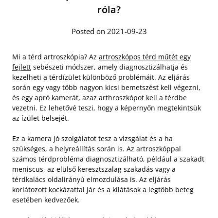
róla?
Posted on 2021-09-23
Mi a térd artroszkópia? Az
artroszkópos térd műtét egy
fejlett
sebészeti módszer, amely diagnosztizálhatja és
kezelheti a térdízület különböző problémáit. Az eljárás
során egy vagy több nagyon kicsi bemetszést kell végezni,
és egy apró kamerát, azaz arthroszkópot kell a térdbe
vezetni. Ez lehetővé teszi, hogy a képernyőn megtekintsük
az ízület belsejét.
Ez a kamera jó szolgálatot tesz a vizsgálat és a ha
szükséges, a helyreállítás során is. Az artroszkóppal
számos térdprobléma diagnosztizálható, például a szakadt
meniscus, az elülső keresztszalag szakadás vagy a
térdkalács oldalirányú elmozdulása is. Az eljárás
korlátozott kockázattal jár és a kilátások a legtöbb beteg
esetében kedvezőek.