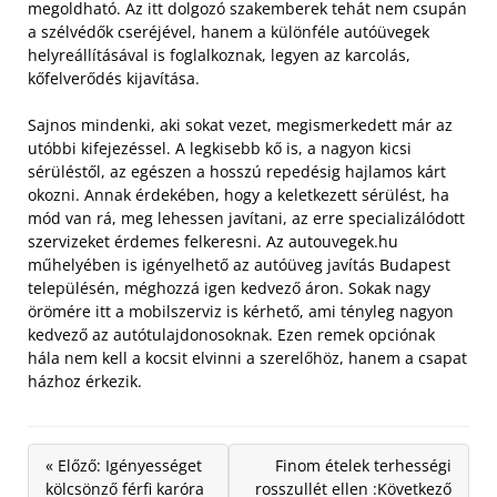
megoldható. Az itt dolgozó szakemberek tehát nem csupán
a szélvédők cseréjével, hanem a különféle autóüvegek
helyreállításával is foglalkoznak, legyen az karcolás,
kőfelverődés kijavítása.
Sajnos mindenki, aki sokat vezet, megismerkedett már az
utóbbi kifejezéssel. A legkisebb kő is, a nagyon kicsi
sérüléstől, az egészen a hosszú repedésig hajlamos kárt
okozni. Annak érdekében, hogy a keletkezett sérülést, ha
mód van rá, meg lehessen javítani, az erre specializálódott
szervizeket érdemes felkeresni. Az autouvegek.hu
műhelyében is igényelhető az autóüveg javítás Budapest
településén, méghozzá igen kedvező áron. Sokak nagy
örömére itt a mobilszerviz is kérhető, ami tényleg nagyon
kedvező az autótulajdonosoknak. Ezen remek opciónak
hála nem kell a kocsit elvinni a szerelőhöz, hanem a csapat
házhoz érkezik.
« Előző: Igényességet
Finom ételek terhességi
kölcsönző férfi karóra
rosszullét ellen :Következő