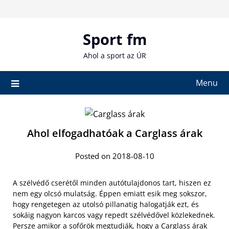
Skip
to
content
Sport fm
Ahol a sport az ÚR
Menu
Ahol elfogadhatóak a Carglass árak
Posted on 2018-08-10
A szélvédő cserétől minden autótulajdonos tart, hiszen ez
nem egy olcsó mulatság. Éppen emiatt esik meg sokszor,
hogy rengetegen az utolsó pillanatig halogatják ezt, és
sokáig nagyon karcos vagy repedt szélvédővel közlekednek.
Persze amikor a sofőrök megtudják, hogy a
Carglass árak