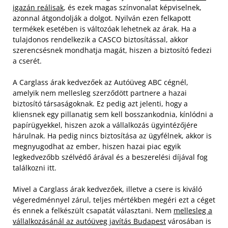
igazán reálisak
, és ezek magas színvonalat képviselnek,
azonnal átgondolják a dolgot. Nyilván ezen felkapott
termékek esetében is változóak lehetnek az árak. Ha a
tulajdonos rendelkezik a CASCO biztosítással, akkor
szerencsésnek mondhatja magát, hiszen a biztosító fedezi
a cserét.
A Carglass árak kedvezőek az Autóüveg ABC cégnél,
amelyik nem mellesleg szerződött partnere a hazai
biztosító társaságoknak. Ez pedig azt jelenti, hogy a
kliensnek egy pillanatig sem kell bosszankodnia, kínlódni a
papírügyekkel, hiszen azok a vállalkozás ügyintézőjére
hárulnak. Ha pedig nincs biztosítása az ügyfélnek, akkor is
megnyugodhat az ember, hiszen hazai piac egyik
legkedvezőbb szélvédő árával és a beszerelési díjával fog
találkozni itt.
Mivel a Carglass árak kedvezőek, illetve a csere is kiváló
végeredménnyel zárul, teljes mértékben megéri ezt a céget
és ennek a felkészült csapatát választani. Nem
mellesleg a
vállalkozásánál az autóüveg javítás Budapest
városában is