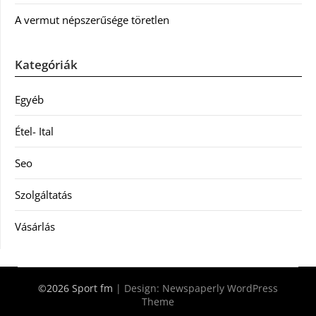
A vermut népszerűsége töretlen
Kategóriák
Egyéb
Étel- Ital
Seo
Szolgáltatás
Vásárlás
©2026 Sport fm
| Design:
Newspaperly WordPress
Theme