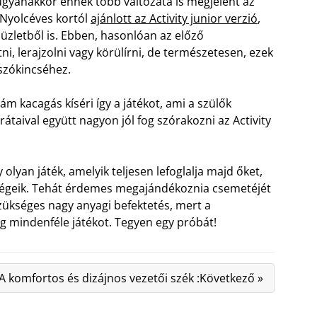
 ugyanakkor ennek több változata is megjelent az
 Nyolcéves kortól
ajánlott az Activity junior verzió
,
üzletből is. Ebben, hasonlóan az előző
ni, lerajzolni vagy körülírni, de természetesen, ezek
 szókincséhez.
m kacagás kíséri így a játékot, ami a szülők
rátaival együtt nagyon jól fog szórakozni az Activity
olyan játék, amelyik teljesen lefoglalja majd őket,
sségeik. Tehát érdemes megajándékoznia csemetéjét
szükséges nagy anyagi befektetés, mert a
 mindenféle játékot. Tegyen egy próbát!
A komfortos és dizájnos vezetői szék :Következő »