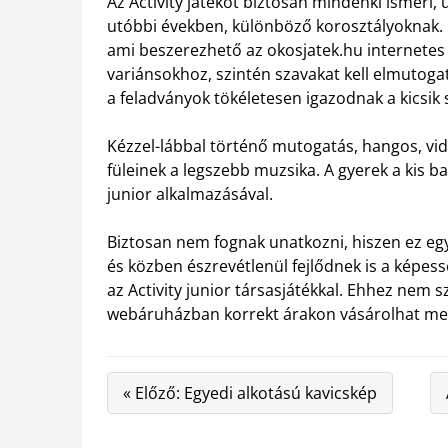
Az Activity játékot biztosan mindenki ismeri,
utóbbi években, különböző korosztályoknak.
ami beszerezhető az okosjatek.hu internetes 
variánsokhoz, szintén szavakat kell elmutogat
a feladványok tökéletesen igazodnak a kicsik
Kézzel-lábbal történő mutogatás, hangos, vidá
füleinek a legszebb muzsika. A gyerek a kis ba
junior alkalmazásával.
Biztosan nem fognak unatkozni, hiszen ez egy 
és közben észrevétlenül fejlődnek is a képe
az Activity junior társasjátékkal. Ehhez nem 
webáruházban korrekt árakon vásárolhat meg
« Előző: Egyedi alkotású kavicskép