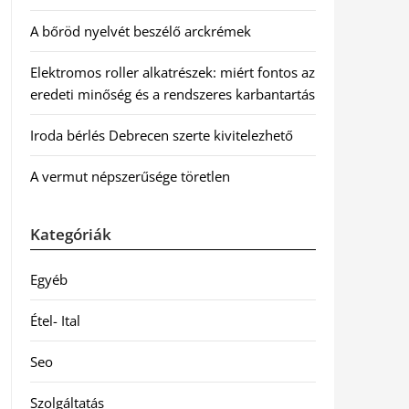
A bőröd nyelvét beszélő arckrémek
Elektromos roller alkatrészek: miért fontos az
eredeti minőség és a rendszeres karbantartás
Iroda bérlés Debrecen szerte kivitelezhető
A vermut népszerűsége töretlen
Kategóriák
Egyéb
Étel- Ital
Seo
Szolgáltatás