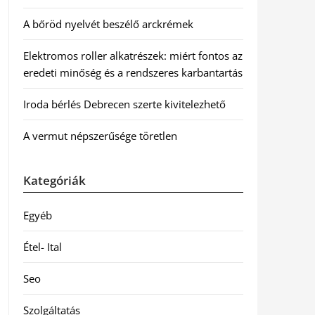
A bőröd nyelvét beszélő arckrémek
Elektromos roller alkatrészek: miért fontos az
eredeti minőség és a rendszeres karbantartás
Iroda bérlés Debrecen szerte kivitelezhető
A vermut népszerűsége töretlen
Kategóriák
Egyéb
Étel- Ital
Seo
Szolgáltatás