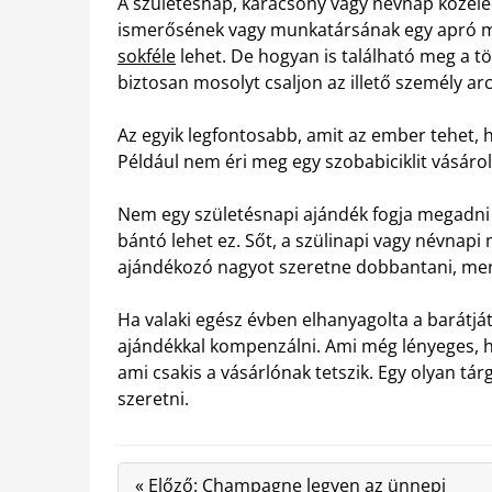
A születésnap, karácsony vagy névnap közele
ismerősének vagy munkatársának egy apró m
sokféle
lehet. De hogyan is található meg a tök
biztosan mosolyt csaljon az illető személy ar
Az egyik legfontosabb, amit az ember tehet, 
Például nem éri meg egy szobabiciklit vásároln
Nem egy születésnapi ajándék fogja megadni 
bántó lehet ez. Sőt, a szülinapi vagy névnapi
ajándékozó nagyot szeretne dobbantani, mert
Ha valaki egész évben elhanyagolta a barátjá
ajándékkal kompenzálni. Ami még lényeges, h
ami csakis a vásárlónak tetszik. Egy olyan tár
szeretni.
« Előző: Champagne legyen az ünnepi