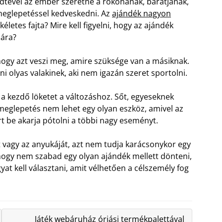
dtével az ember szeretne a rokonának, barátjának,
eglepetéssel kedveskedni. Az
ajándék nagyon
életes fajta? Mire kell figyelni, hogy az ajándék
cára?
hogy azt veszi meg, amire szüksége van a másiknak.
i olyas valakinek, aki nem igazán szeret sportolni.
a kezdő löketet a változáshoz. Sőt, egyeseknek
 meglepetés nem lehet egy olyan eszköz, amivel az
 be akarja pótolni a többi nagy eseményt.
t vagy az anyukáját, azt nem tudja karácsonykor egy
ogy nem szabad egy olyan ajándék mellett dönteni,
gyat kell választani, amit vélhetően a célszemély fog
Játék webáruház óriási termékpalettával