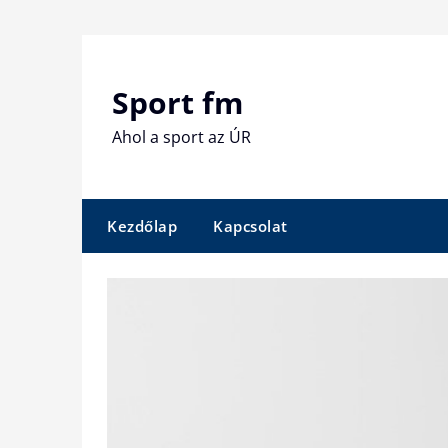
Skip
to
content
Sport fm
Ahol a sport az ÚR
Kezdőlap
Kapcsolat