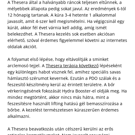
A Thesera által a halványabb ráncok teljesen eltűnnek, a
mélyebbek állapota pedig sokat javul. Az eredmények 6-tól
12 hónapig tartanak. A kúra 3-4 hetente 1 alkalommal
javasolt, amit 4-szer kell megismételni. Ha végigcsinál egy
kúrát, akkor fél évet várnia kell addig, amíg ismét
belekezdhet. A Thesera kezelés sok esetben akciósan
elérhető, szóval érdemes figyelemmel követni az internetes
oldalak akcióit.
A folyamat első lépése, hogy eltávolítják a sminket
arclemosó tejjel. A
Thesera terápia következő
lépéseként
egy különleges habot visznek fel, amihez speciális savas
hámlasztó szérumot kevernek. Ezután a PDO szálak és a
feszesítő készítmény kerül az érintett területre. A bőr
vérkeringésének fokozását Hydra Booster-el oldják meg. Ha
mindez megtörtént, akkor nincs más hátra, mint a
feszesítésre használt lifting hatású gél bemasszírozása a
bőrbe. A kezelést természetesen kúraszerűen érdemes
alkalmazni.
A Thesera beavatkozás után célszerű kerülni az erős