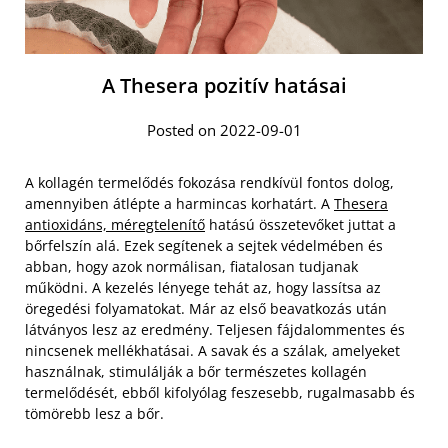
A Thesera pozitív hatásai
Posted on 2022-09-01
A kollagén termelődés fokozása rendkívül fontos dolog,
amennyiben átlépte a harmincas korhatárt. A
Thesera
antioxidáns, méregtelenítő
hatású összetevőket juttat a
bőrfelszín alá. Ezek segítenek a sejtek védelmében és
abban, hogy azok normálisan, fiatalosan tudjanak
működni. A kezelés lényege tehát az, hogy lassítsa az
öregedési folyamatokat. Már az első beavatkozás után
látványos lesz az eredmény. Teljesen fájdalommentes és
nincsenek mellékhatásai. A savak és a szálak, amelyeket
használnak, stimulálják a bőr természetes kollagén
termelődését, ebből kifolyólag feszesebb, rugalmasabb és
tömörebb lesz a bőr.