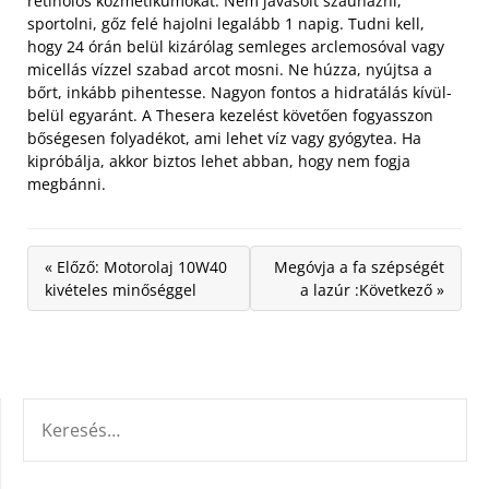
retinolos kozmetikumokat. Nem javasolt szaunázni,
sportolni, gőz felé hajolni legalább 1 napig. Tudni kell,
hogy 24 órán belül kizárólag semleges arclemosóval vagy
micellás vízzel szabad arcot mosni. Ne húzza, nyújtsa a
bőrt, inkább pihentesse. Nagyon fontos a hidratálás kívül-
belül egyaránt. A Thesera kezelést követően fogyasszon
bőségesen folyadékot, ami lehet víz vagy gyógytea. Ha
kipróbálja, akkor biztos lehet abban, hogy nem fogja
megbánni.
« Előző: Motorolaj 10W40
Megóvja a fa szépségét
kivételes minőséggel
a lazúr :Következő »
KERESÉS: