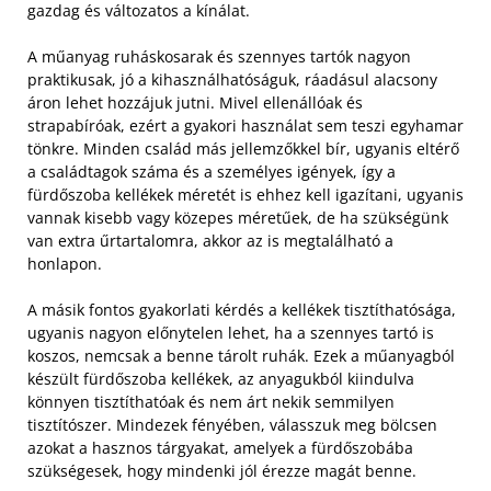
gazdag és változatos a kínálat.
A műanyag ruháskosarak és szennyes tartók nagyon
praktikusak, jó a kihasználhatóságuk, ráadásul alacsony
áron lehet hozzájuk jutni. Mivel ellenállóak és
strapabíróak, ezért a gyakori használat sem teszi egyhamar
tönkre. Minden család más jellemzőkkel bír, ugyanis eltérő
a családtagok száma és a személyes igények, így a
fürdőszoba kellékek méretét is ehhez kell igazítani, ugyanis
vannak kisebb vagy közepes méretűek, de ha szükségünk
van extra űrtartalomra, akkor az is megtalálható a
honlapon.
A másik fontos gyakorlati kérdés a kellékek tisztíthatósága,
ugyanis nagyon előnytelen lehet, ha a szennyes tartó is
koszos, nemcsak a benne tárolt ruhák. Ezek a műanyagból
készült fürdőszoba kellékek, az anyagukból kiindulva
könnyen tisztíthatóak és nem árt nekik semmilyen
tisztítószer. Mindezek fényében, válasszuk meg bölcsen
azokat a hasznos tárgyakat, amelyek a fürdőszobába
szükségesek, hogy mindenki jól érezze magát benne.