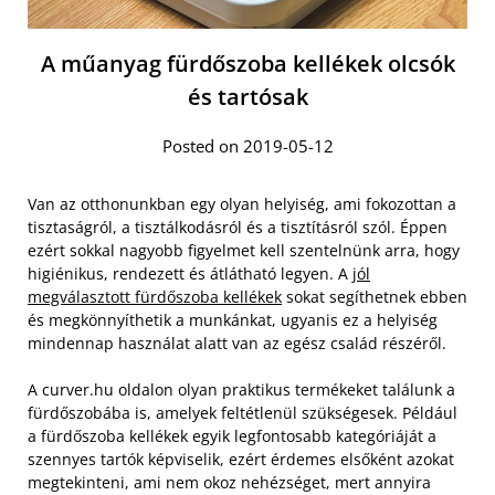
A műanyag fürdőszoba kellékek olcsók
és tartósak
Posted on 2019-05-12
Van az otthonunkban egy olyan helyiség, ami fokozottan a
tisztaságról, a tisztálkodásról és a tisztításról szól. Éppen
ezért sokkal nagyobb figyelmet kell szentelnünk arra, hogy
higiénikus, rendezett és átlátható legyen. A
jól
megválasztott fürdőszoba kellékek
sokat segíthetnek ebben
és megkönnyíthetik a munkánkat, ugyanis ez a helyiség
mindennap használat alatt van az egész család részéről.
A curver.hu oldalon olyan praktikus termékeket találunk a
fürdőszobába is, amelyek feltétlenül szükségesek. Például
a fürdőszoba kellékek egyik legfontosabb kategóriáját a
szennyes tartók képviselik, ezért érdemes elsőként azokat
megtekinteni, ami nem okoz nehézséget, mert annyira