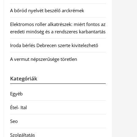
A bőröd nyelvét beszélő arckrémek
Elektromos roller alkatrészek: miért fontos az
eredeti minőség és a rendszeres karbantartás
Iroda bérlés Debrecen szerte kivitelezhető
A vermut népszerűsége töretlen
Kategóriák
Egyéb
Étel- Ital
Seo
Szolgáltatás