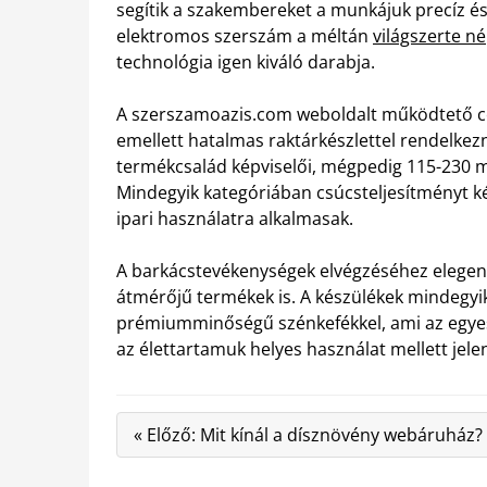
segítik a szakembereket a munkájuk precíz és
elektromos szerszám a méltán
világszerte n
technológia igen kiváló darabja.
A szerszamoazis.com weboldalt működtető cé
emellett hatalmas raktárkészlettel rendelkezne
termékcsalád képviselői, mégpedig 115-230 
Mindegyik kategóriában csúcsteljesítményt k
ipari használatra alkalmasak.
A barkácstevékenységek elvégzéséhez elegend
átmérőjű termékek is. A készülékek mindegyike
prémiumminőségű szénkefékkel, ami az egyes 
az élettartamuk helyes használat mellett jele
« Előző: Mit kínál a dísznövény webáruház?