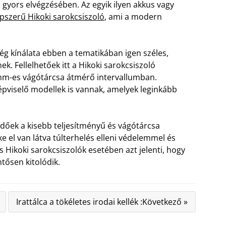
 gyors elvégzésében. Az egyik ilyen akkus vagy
épszerű Hikoki sarokcsiszoló
, ami a modern
g kínálata ebben a tematikában igen széles,
k. Fellelhetőek itt a Hikoki sarokcsiszoló
mm-es vágótárcsa átmérő intervallumban.
épviselő modellek is vannak, amelyek leginkább
őek a kisebb teljesítményű és vágótárcsa
 el van látva túlterhelés elleni védelemmel és
Hikoki sarokcsiszolók esetében azt jelenti, hogy
ntősen kitolódik.
Irattálca a tökéletes irodai kellék :Következő »