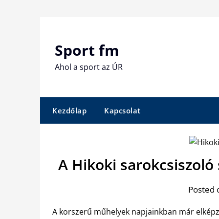
Skip
to
content
Sport fm
Ahol a sport az ÚR
Kezdőlap
Kapcsolat
A Hikoki sarokcsiszoló
Posted 
A korszerű műhelyek napjainkban már elképz