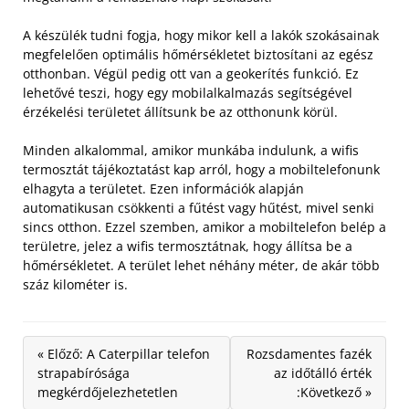
A készülék tudni fogja, hogy mikor kell a lakók szokásainak
megfelelően optimális hőmérsékletet biztosítani az egész
otthonban. Végül pedig ott van a geokerítés funkció. Ez
lehetővé teszi, hogy egy mobilalkalmazás segítségével
érzékelési területet állítsunk be az otthonunk körül.
Minden alkalommal, amikor munkába indulunk, a wifis
termosztát tájékoztatást kap arról, hogy a mobiltelefonunk
elhagyta a területet. Ezen információk alapján
automatikusan csökkenti a fűtést vagy hűtést, mivel senki
sincs otthon. Ezzel szemben, amikor a mobiltelefon belép a
területre, jelez a wifis termosztátnak, hogy állítsa be a
hőmérsékletet. A terület lehet néhány méter, de akár több
száz kilométer is.
« Előző: A Caterpillar telefon
Rozsdamentes fazék
strapabírósága
az időtálló érték
megkérdőjelezhetetlen
:Következő »