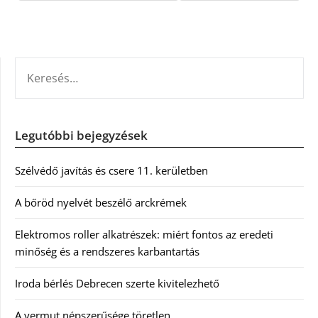
KERESÉS:
Legutóbbi bejegyzések
Szélvédő javítás és csere 11. kerületben
A bőröd nyelvét beszélő arckrémek
Elektromos roller alkatrészek: miért fontos az eredeti
minőség és a rendszeres karbantartás
Iroda bérlés Debrecen szerte kivitelezhető
A vermut népszerűsége töretlen