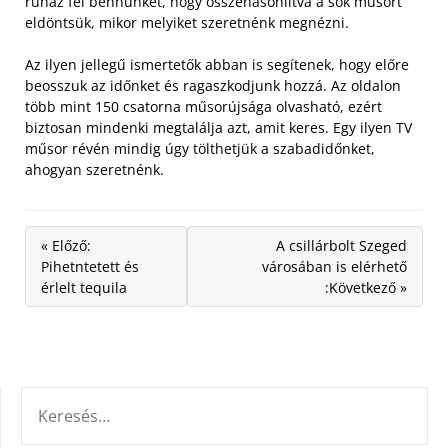
ruház fel bennünket, hogy összehasonlítva a sok műsort
eldöntsük, mikor melyiket szeretnénk megnézni.
Az ilyen jellegű ismertetők abban is segítenek, hogy előre
beosszuk az időnket és ragaszkodjunk hozzá. Az oldalon
több mint 150 csatorna műsorújsága olvasható, ezért
biztosan mindenki megtalálja azt, amit keres. Egy ilyen TV
műsor révén mindig úgy tölthetjük a szabadidőnket,
ahogyan szeretnénk.
« Előző:
A csillárbolt Szeged
Pihetntetett és
városában is elérhető
érlelt tequila
:Következő »
KERESÉS: