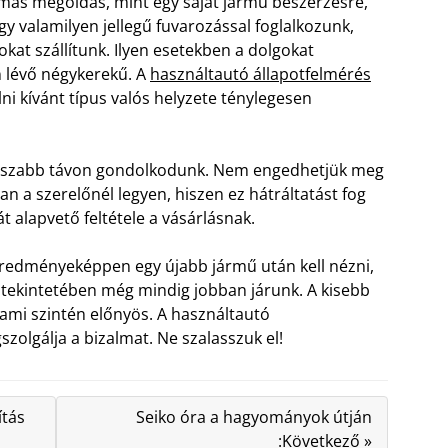
ás megoldás, mint egy saját jármű beszerzésre,
y valamilyen jellegű fuvarozással foglalkozunk,
at szállítunk. Ilyen esetekben a dolgokat
n lévő négykerekű. A
használtautó állapotfelmérés
ni kívánt típus valós helyzete ténylegesen
osszabb távon gondolkodunk. Nem engedhetjük meg
a szerelőnél legyen, hiszen ez hátráltatást fog
t alapvető feltétele a vásárlásnak.
eredményeképpen egy újabb jármű után kell nézni,
 tekintetében még mindig jobban járunk. A kisebb
 ami szintén előnyös. A használtautó
olgálja a bizalmat. Ne szalasszuk el!
ítás
Seiko óra a hagyományok útján
:Következő »