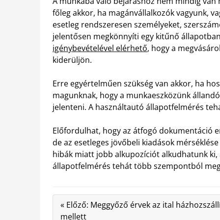
A munkába való bejáráshoz nem mindig van m
főleg akkor, ha magánvállalkozók vagyunk, vag
esetleg rendszeresen személyeket, szerszámok
jelentősen megkönnyíti egy kitűnő állapotba
igénybevételével elérhető
, hogy a megvásárol
kiderüljön.
Erre egyértelműen szükség van akkor, ha h
magunknak, hogy a munkaeszközünk állandóan 
jelenteni. A használtautó állapotfelmérés tehá
Előfordulhat, hogy az átfogó dokumentáció 
de az esetleges jövőbeli kiadások mérséklése
hibák miatt jobb alkupozíciót alkudhatunk ki,
állapotfelmérés tehát több szempontból megsz
« Előző: Meggyőző érvek az ital házhozszáll
mellett