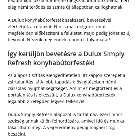
feladatukat, akkor kár lenne megszabadulnunk tőlük, mert
elég némi törődés és szinte új állapotban csilloghatnak.
A
Dulux konyhabútorfesték szakszerű bevetésével
elérhetjük a célunkat. Nincs más dolgunk, mint
megfelelően előkészíteni a felületet, majd pedig jöhet az új
bevonat. Nézzük meg ennek a pontos folyamatát!
Így kerüljön bevetésre a Dulux Simply
Refresh konyhabútorfesték!
Az alapos tisztítás elengedhetetlen. Itt kapjon szerepet a
zsírtalanítás is! A jobb tapadás elősegítésében némi
csiszolás nyújthat segítséget. Amint ez megtörtént és a
portalanítás is elkészült, a Dulux konyhabútorfesték
legalább 2 rétegben legyen felkenve!
Dulux Simply Refresh alapozót is tartalmaz, ezért nincs
szükség annak külön felhordására, amivel idő és munka
takarítható meg. A végeredmény pedig magáért fog
beszélni.