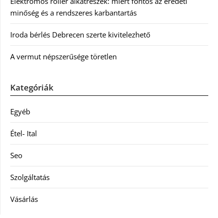
Elektromos roller alkatrészek: miért fontos az eredeti
minőség és a rendszeres karbantartás
Iroda bérlés Debrecen szerte kivitelezhető
A vermut népszerűsége töretlen
Kategóriák
Egyéb
Étel- Ital
Seo
Szolgáltatás
Vásárlás