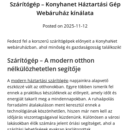
Szárítógép – Konyhanet Háztartási Gép
Webáruház kínálata
Posted on 2025-11-12
Fedezd fel a korszerű szárítógépek előnyeit a KonyhaNet
webáruházban, ahol minőség és gazdaságosság találkozik!
Szárítógép – A modern otthon
nélkülözhetetlen segítője
A
modern háztartási szárítógép
napjainkra alapvető
eszközzé vált az otthonokban. Egyre többen ismerik fel
ennek a praktikus készüléknek az előnyeit, amely időt és
energiát takarít meg a mindennapokban. A ruhaápolás
forradalmi átalakuláson ment keresztül ennek a
technológiának köszönhetően, hiszen már nem kell az
időjárás viszontagságaival küzdenünk. Különösen a városi
lakásokban élők számára jelent óriási segítséget, ahol a
szárítási lehetőségek gyakran korlátozottak.