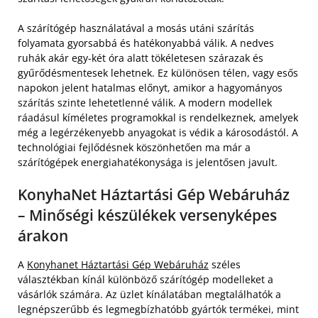
A szárítógép használatával a mosás utáni szárítás
folyamata gyorsabbá és hatékonyabbá válik. A nedves
ruhák akár egy-két óra alatt tökéletesen szárazak és
gyűrődésmentesek lehetnek. Ez különösen télen, vagy esős
napokon jelent hatalmas előnyt, amikor a hagyományos
szárítás szinte lehetetlenné válik. A modern modellek
ráadásul kíméletes programokkal is rendelkeznek, amelyek
még a legérzékenyebb anyagokat is védik a károsodástól. A
technológiai fejlődésnek köszönhetően ma már a
szárítógépek energiahatékonysága is jelentősen javult.
KonyhaNet Háztartási Gép Webáruház
– Minőségi készülékek versenyképes
árakon
A
Konyhanet Háztartási Gép Webáruház
széles
választékban kínál különböző szárítógép modelleket a
vásárlók számára. Az üzlet kínálatában megtalálhatók a
legnépszerűbb és legmegbízhatóbb gyártók termékei, mint