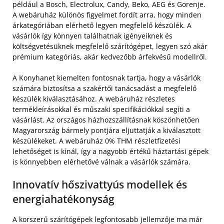
például a Bosch, Electrolux, Candy, Beko, AEG és Gorenje.
A webáruház különös figyelmet fordít arra, hogy minden
árkategóriában elérhető legyen megfelelő készülék. A
vásárlók így könnyen találhatnak igényeiknek és
költségvetésüknek megfelelő szárítógépet, legyen szó akár
prémium kategóriás, akár kedvezőbb árfekvésű modellről.
A Konyhanet kiemelten fontosnak tartja, hogy a vásárlók
számára biztosítsa a szakértői tanácsadást a megfelelő
készülék kiválasztásához. A webáruház részletes
termékleírásokkal és műszaki specifikációkkal segíti a
vásárlást. Az országos házhozszállításnak köszönhetően
Magyarország bármely pontjára eljuttatják a kiválasztott
készülékeket. A webáruház 0% THM részletfizetési
lehetőséget is kínál, így a nagyobb értékű háztartási gépek
is könnyebben elérhetővé válnak a vásárlók számára.
Innovatív hőszivattyús modellek és
energiahatékonyság
A korszerű szárítógépek legfontosabb jellemzője ma már