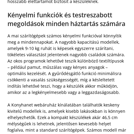
hosszabb élettartamot biztosít a készüléknek.
Kényelmi funkciók és testreszabott
megoldások minden háztartás számára
A mai szárítógépek számos kényelmi funkcióval könnyítik
meg a mindennapokat. A nagyobb kapacitású modellek,
amelyek 9-10 kg ruhát is képesek egyszerre szárítani,
tökéletes választást jelentenek nagyobb családok számára.
Az okos programok lehetővé teszik különböző textiltípusok
– például pamut, műszálas vagy kényes anyagok –
optimális kezelését. A gyűrődésgátló funkció minimálisra
csökkenti a vasalás szükségességét, míg a késleltetett
indítás lehetővé teszi, hogy a készülék akkor működjön,
amikor az a legkényelmesebb vagy a leggazdaságosabb.
A Konyhanet webáruház kínálatában találhatók keskeny
kivitelű modellek is, amelyek kisebb lakásokban is könnyen
elhelyezhetők. Ezek a kompakt készülékek akár 46,5 cm
mélységűek is lehetnek, jelentősen kevesebb helyet
foglalva, mint a standard szárítógépek. Számos modell már