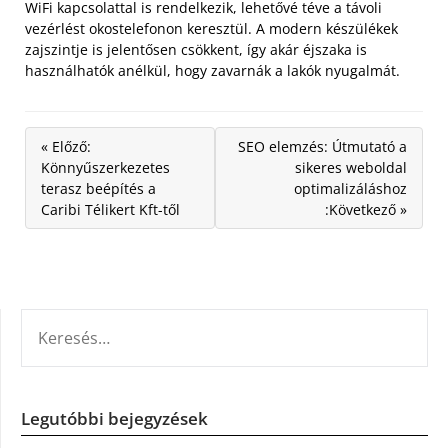
WiFi kapcsolattal is rendelkezik, lehetővé téve a távoli
vezérlést okostelefonon keresztül. A modern készülékek
zajszintje is jelentősen csökkent, így akár éjszaka is
használhatók anélkül, hogy zavarnák a lakók nyugalmát.
« Előző:
SEO elemzés: Útmutató a
Könnyűszerkezetes
sikeres weboldal
terasz beépítés a
optimalizáláshoz
Caribi Télikert Kft-től
:Következő »
KERESÉS:
Legutóbbi bejegyzések