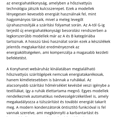
az energiahatékonyság, amelyben a hőszivattyús
technológia játszik kulcsszerepet. Ezek a modellek
lényegesen kevesebb energiát használnak fel, mint
hagyományos társaik, mivel a meleg levegőt
újrahasznosítják a szárítási folyamat során. Az A-tól G-ig
terjedő új energiahatékonysági besorolási rendszerben a
legkorszerűbb modellek már az A és B kategóriába
tartoznak. A hosszú távú használat során ezek a készülékek
jelentős megtakarítást eredményeznek az
energiaköltségeken, ami kompenzálja a magasabb kezdeti
befektetést.
A Konyhanet webáruház kínálatában megtalálható
hőszivattyús szárítógépek nemcsak energiatakarékosak,
hanem kíméletesebben is bánnak a ruhákkal. Az
alacsonyabb szárítási hőmérséklet kevésbé veszi igénybe a
textíliákat, így a ruhák élettartama megnő. Egyes modellek
rendelkeznek automatikus nedvességérzékelővel is, amely
megakadályozza a túlszárítást és további energiát takarít
meg. A modern kondenzátorok öntisztító funkcióval is fel
vannak szerelve, ami megkönnyíti a karbantartást és