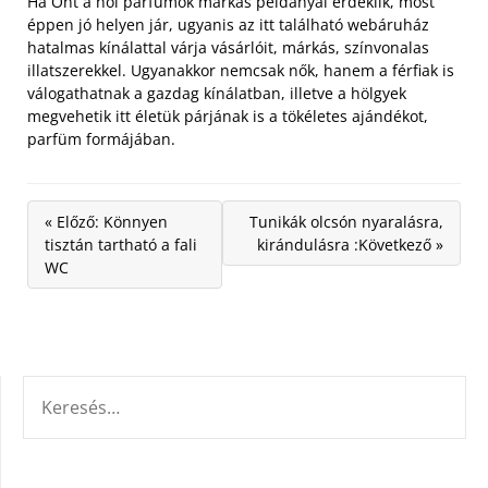
Ha Önt a női parfümök márkás példányai érdeklik, most
éppen jó helyen jár, ugyanis az itt található webáruház
hatalmas kínálattal várja vásárlóit, márkás, színvonalas
illatszerekkel. Ugyanakkor nemcsak nők, hanem a férfiak is
válogathatnak a gazdag kínálatban, illetve a hölgyek
megvehetik itt életük párjának is a tökéletes ajándékot,
parfüm formájában.
« Előző: Könnyen
Tunikák olcsón nyaralásra,
tisztán tartható a fali
kirándulásra :Következő »
WC
KERESÉS: