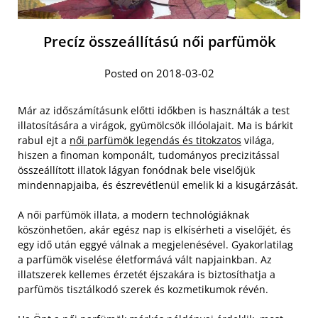
Precíz összeállítású női parfümök
Posted on 2018-03-02
Már az időszámításunk előtti időkben is használták a test
illatosítására a virágok, gyümölcsök illóolajait. Ma is bárkit
rabul ejt a
női parfümök legendás és titokzatos
világa,
hiszen a finoman komponált, tudományos precizitással
összeállított illatok lágyan fonódnak bele viselőjük
mindennapjaiba, és észrevétlenül emelik ki a kisugárzását.
A női parfümök illata, a modern technológiáknak
köszönhetően, akár egész nap is elkísérheti a viselőjét, és
egy idő után eggyé válnak a megjelenésével. Gyakorlatilag
a parfümök viselése életformává vált napjainkban. Az
illatszerek kellemes érzetét éjszakára is biztosíthatja a
parfümös tisztálkodó szerek és kozmetikumok révén.