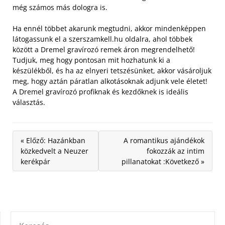
még számos más dologra is.
Ha ennél többet akarunk megtudni, akkor mindenképpen
látogassunk el a szerszamkell.hu oldalra, ahol többek
között a Dremel gravírozó remek áron megrendelhető!
Tudjuk, meg hogy pontosan mit hozhatunk ki a
készülékből, és ha az elnyeri tetszésünket, akkor vásároljuk
meg, hogy aztán páratlan alkotásoknak adjunk vele életet!
A Dremel gravírozó profiknak és kezdőknek is ideális
választás.
« Előző: Hazánkban
A romantikus ajándékok
közkedvelt a Neuzer
fokozzák az intim
kerékpár
pillanatokat :Következő »
KERESÉS: