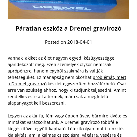
Páratlan eszköz a Dremel gravírozó
Posted on 2018-04-01
Vannak, akiket az élet nagyon egyedi kézügyességgel
ajándékozott meg. Ezen személyek olykor nemcsak
aprópénzre, hanem egyből szakmára is váltják
tehetségüket. Ez manapság nem okozhat
problémát, mert
a Dremel gravírozó
készlet egyszerűen hozzáférhető. Csak
erre van szükség ahhoz, hogy ki tudjunk teljesedni. Amint
rendelkezésre áll a termék, már csak a megfelelő
alapanyagot kell beszerezni.
Legyen az akár fa, fém vagy éppen üveg, bármire kivételes
mintákat varázsolhatunk. A Dremel gravírozó többféle
kiegészítővel együtt kapható. Létezik olyan multi funkciós
kialakítás, ami alkalmas csiszolásra, vágásra, vésésre és