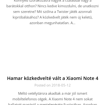
Könnyed szórakozásra vágyik a családdal vagy a
barátokkal otthon? Nincs kedve kimozdulni, de unatkozni
sem szeretne? Mit szólna a Twister játék azonnali
kipróbálásához? A közkedvelt játék nem új keletű,
azonban megunhatatlan. A…
Hamar közkedvelté vált a Xiaomi Note 4
Posted on 2018-05-12
Méltó vetélytársra akadtak a már jól ismert
mobiltelefonos cégek. A Xiaomi Note 4 nem sokat
hallatott magáról a megjelenéséig Európában. Azonban