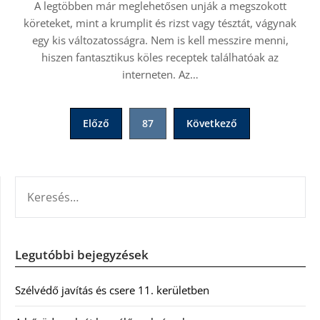
A legtöbben már meglehetősen unják a megszokott
köreteket, mint a krumplit és rizst vagy tésztát, vágynak
egy kis változatosságra. Nem is kell messzire menni,
hiszen fantasztikus köles receptek találhatóak az
interneten. Az…
Bejegyzések
Előző
87
Következő
lapozása
KERESÉS:
Legutóbbi bejegyzések
Szélvédő javítás és csere 11. kerületben