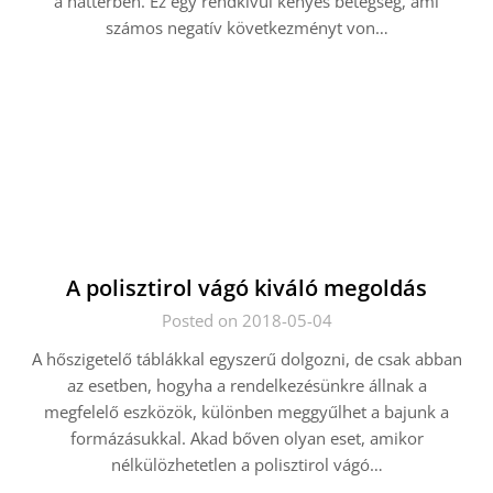
a háttérben. Ez egy rendkívül kényes betegség, ami
számos negatív következményt von…
A polisztirol vágó kiváló megoldás
Posted on 2018-05-04
A hőszigetelő táblákkal egyszerű dolgozni, de csak abban
az esetben, hogyha a rendelkezésünkre állnak a
megfelelő eszközök, különben meggyűlhet a bajunk a
formázásukkal. Akad bőven olyan eset, amikor
nélkülözhetetlen a polisztirol vágó…