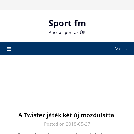
Skip
to
content
Sport fm
Ahol a sport az ÚR
Menu
A Twister játék két új mozdulattal
Posted on 2018-05-27