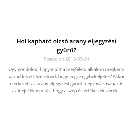
Hol kapható olcsó arany eljegyzési
gyűrű?
Posted on 2018-05-01
Úgy gondolod, hogy eljött a megfelelő alkalom megkérni
párod kezét? Szeretnéd, hogy végre egybekeljetek? Akkor
elérkezett az arany eljegyzési gyűrű megvásárlásának is
az ideje! Nem vitás, hogy a szép és értékes ékszerek…