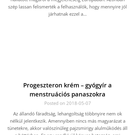
szép lassan felismerték a felhasználók, hogy mennyire jól
járhatnak ezzel a…
Progeszteron krém – gyógyír a
menstruációs panaszokra
Posted on 2018-05-07
Az állandó fáradtság, lehangoltság többnyire nem ok
nélkül jelentkezik. Amennyiben nincs más magyarázat a
tünetekre, akkor valószínűleg pajzsmirigy alulműködés áll