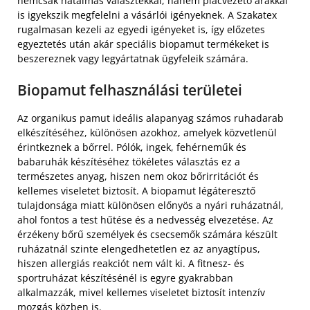
nemcsak hatalmas választékkal, hanem piacvezető árakkal
is igyekszik megfelelni a vásárlói igényeknek. A Szakatex
rugalmasan kezeli az egyedi igényeket is, így előzetes
egyeztetés után akár speciális biopamut termékeket is
beszereznek vagy legyártatnak ügyfeleik számára.
Biopamut felhasználási területei
Az organikus pamut ideális alapanyag számos ruhadarab
elkészítéséhez, különösen azokhoz, amelyek közvetlenül
érintkeznek a bőrrel. Pólók, ingek, fehérneműk és
babaruhák készítéséhez tökéletes választás ez a
természetes anyag, hiszen nem okoz bőrirritációt és
kellemes viseletet biztosít. A biopamut légáteresztő
tulajdonsága miatt különösen előnyös a nyári ruházatnál,
ahol fontos a test hűtése és a nedvesség elvezetése. Az
érzékeny bőrű személyek és csecsemők számára készült
ruházatnál szinte elengedhetetlen ez az anyagtípus,
hiszen allergiás reakciót nem vált ki. A fitnesz- és
sportruházat készítésénél is egyre gyakrabban
alkalmazzák, mivel kellemes viseletet biztosít intenzív
mozgás közben is.