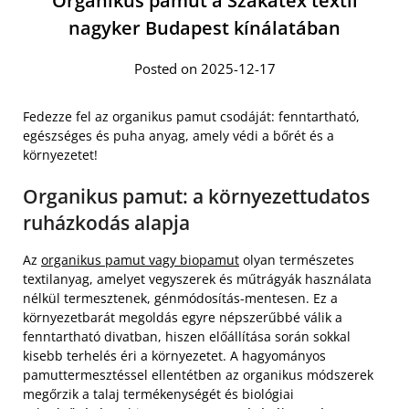
Organikus pamut a Szakatex textil
nagyker Budapest kínálatában
Posted on 2025-12-17
Fedezze fel az organikus pamut csodáját: fenntartható,
egészséges és puha anyag, amely védi a bőrét és a
környezetet!
Organikus pamut: a környezettudatos
ruházkodás alapja
Az
organikus pamut vagy biopamut
olyan természetes
textilanyag, amelyet vegyszerek és műtrágyák használata
nélkül termesztenek, génmódosítás-mentesen. Ez a
környezetbarát megoldás egyre népszerűbbé válik a
fenntartható divatban, hiszen előállítása során sokkal
kisebb terhelés éri a környezetet. A hagyományos
pamuttermesztéssel ellentétben az organikus módszerek
megőrzik a talaj termékenységét és biológiai