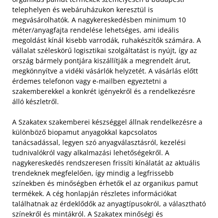
telephelyen és webáruházukon keresztül is
megvásárolhatók. A nagykereskedésben minimum 10
méter/anyagfajta rendelése lehetséges, ami ideális
megoldást kínál kisebb varrodák, ruhakészítők számára. A
vállalat széleskörű logisztikai szolgáltatást is nyújt, így az
ország bármely pontjára kiszállítják a megrendelt árut,
megkönnyítve a vidéki vásárlók helyzetét. A vásárlás előtt
érdemes telefonon vagy e-mailben egyeztetni a
szakemberekkel a konkrét igényekről és a rendelkezésre
álló készletről.
A Szakatex szakemberei készséggel állnak rendelkezésre a
különböző biopamut anyagokkal kapcsolatos
tanácsadással, legyen szó anyagválasztásról, kezelési
tudnivalókról vagy alkalmazási lehetőségekről. A
nagykereskedés rendszeresen frissíti kínálatát az aktuális
trendeknek megfelelően, így mindig a legfrissebb
színekben és minőségben érhetők el az organikus pamut
termékek. A cég honlapján részletes információkat
találhatnak az érdeklődők az anyagtípusokról, a választható
színekről és mintákról. A Szakatex minőségi és