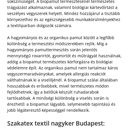
sokszínűségét. A biopamut termesztésénél természetes
trágyázást alkalmaznak, valamint biológiai kártevőirtást a
veszélyes vegyszerek helyett. Mindez hozzájárul a tisztább
környezethez és az egészségesebb munkakörülményekhez
a textiliparban dolgozók számára.
A hagyományos és az organikus pamut között a legfőbb
különbség a termesztési módszerekben rejlik. Míg a
hagyományos pamuttermesztés során jelentős
mennyiségű rovarirtót, gyomirtót és műtrágyát használnak,
addig a biopamut természetes körforgásra és biológiai
védelemre épít. Az organikus pamut nem tartalmaz káros
vegyszermaradványokat, amelyek allergiás reakciót
válthatnának ki a viselőjénél. A biopamut szálai általában
hosszabbak és erősebbek, mivel természetes módon
fejlődhetnek, így a belőlük készült ruhadarabok
tartósabbak. A minőségi különbség a viselés során is
érezhető: a biopamut lágyabb, selymesebb tapintású és
jobb légáteresztő képességgel rendelkezik.
Szakatex textil nagyker Budapest: