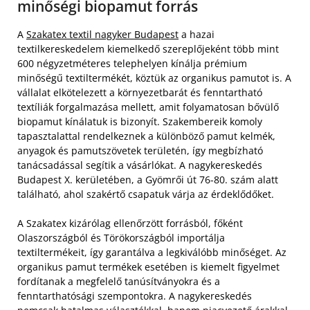
minőségi biopamut forrás
A
Szakatex textil nagyker Budapest
a hazai
textilkereskedelem kiemelkedő szereplőjeként több mint
600 négyzetméteres telephelyen kínálja prémium
minőségű textiltermékét, köztük az organikus pamutot is. A
vállalat elkötelezett a környezetbarát és fenntartható
textíliák forgalmazása mellett, amit folyamatosan bővülő
biopamut kínálatuk is bizonyít. Szakembereik komoly
tapasztalattal rendelkeznek a különböző pamut kelmék,
anyagok és pamutszövetek területén, így megbízható
tanácsadással segítik a vásárlókat. A nagykereskedés
Budapest X. kerületében, a Gyömrői út 76-80. szám alatt
található, ahol szakértő csapatuk várja az érdeklődőket.
A Szakatex kizárólag ellenőrzött forrásból, főként
Olaszországból és Törökországból importálja
textiltermékeit, így garantálva a legkiválóbb minőséget. Az
organikus pamut termékek esetében is kiemelt figyelmet
fordítanak a megfelelő tanúsítványokra és a
fenntarthatósági szempontokra. A nagykereskedés