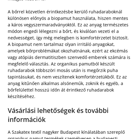
A bőrrel közvetlen érintkezésbe kerülő ruhadaraboknál
különösen előnyös a biopamut használata, hiszen mentes
a káros vegyszermaradványoktól. Ez az anyag természetes
módon engedi lélegezni a bőrt, és kiválóan vezeti el a
nedvességet, így még melegben is komfortérzetet biztosít.
A biopamut nem tartalmaz olyan irritáló anyagokat,
amelyek bőrproblémákat okozhatnának, ezért az ekcémás
vagy atópiás dermatitiszben szenvedő emberek számára is
megfelelő választás. Az organikus pamutból készült
ruhadarabok többszöri mosás után is megőrzik puha
tapintásukat, és nem veszítenek komfortérzetükből. Ez az
anyag kitűnően alkalmas alsóneműk, zoknik és egyéb, a
bőrfelülettel hosszú időn át érintkező ruhadarabok
készítéséhez.
Vásárlási lehetőségek és további
információk
A Szakatex textil nagyker Budapest kínálatában szereplő
organikus pamut termékek személyesen a budapesti