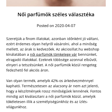
Női parfümök széles választéka
Posted on 2020-04-07
Szeretjük a finom illatokat, azonban időnként jó váltani,
ezért érdemes olyan helyről vásárolni, ahol a minőség
mellett, az árak is kedvezőek. Az akciosillat.hu webshop
kínálatában a
női parfümök tömkelege vár
bennünket,
elragadó illatokkal. Ezeknek többsége azonnal elbűvöl,
elnyeri a tetszésünket. A női parfümök közül rengeteg
fedezhető fel akciós áron.
Van olyan termék, amelyik 42%-os árkedvezménnyel
kapható. Természetesen az alacsony ár nem azt jelenti,
hogy a készítmények rossz minőségűek lennének. Fontos
mindig azt kiválasztani a női parfümök közül, amelyik
tökéletesen illik a személyiségünkhöz és az ízlés-
világunkhoz.