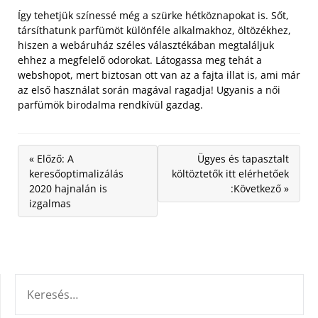
Így tehetjük színessé még a szürke hétköznapokat is. Sőt,
társíthatunk parfümöt különféle alkalmakhoz, öltözékhez,
hiszen a webáruház széles választékában megtaláljuk
ehhez a megfelelő odorokat. Látogassa meg tehát a
webshopot, mert biztosan ott van az a fajta illat is, ami már
az első használat során magával ragadja! Ugyanis a női
parfümök birodalma rendkívül gazdag.
« Előző: A
Ügyes és tapasztalt
keresőoptimalizálás
költöztetők itt elérhetőek
2020 hajnalán is
:Következő »
izgalmas
KERESÉS: