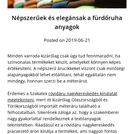
Népszerűek és elegánsak a fürdőruha
anyagok
Posted on 2019-06-21
Minden varroda kizárólag csak úgy tud fennmaradni, ha
színvonalas termékeket készít, amelyeket könnyen képes
értékesíteni. A népszerű árucikkeket viszont csak minőségi
alapanyagokból lehet előállítani, tehát egyáltalán nem
mindegy, honnan szerzi be a méterárut.
Érdemes a Szakatex
rövidáru nagykereskedés kínálatát
megtekinteni
, mert itt kizárólag Olaszországból és
Törökországból importált méteráru található a
felhozatalban. Sikerének záloga az, hogy a szakemberei
nagy gyakorlattal rendelkeznek a textilanyagok
tekintetében. Ráadásul ez a rövidáru nagykereskedés
piacvezető áron kínálja a termékeit, ami nagyon fontos