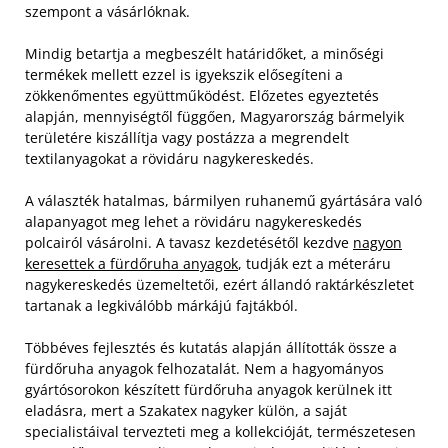
szempont a vásárlóknak.
Mindig betartja a megbeszélt határidőket, a minőségi
termékek mellett ezzel is igyekszik elősegíteni a
zökkenőmentes együttműködést. Előzetes egyeztetés
alapján, mennyiségtől függően, Magyarország bármelyik
területére kiszállítja vagy postázza a megrendelt
textilanyagokat a rövidáru nagykereskedés.
A választék hatalmas, bármilyen ruhanemű gyártására való
alapanyagot meg lehet a rövidáru nagykereskedés
polcairól vásárolni. A tavasz kezdetésétől kezdve
nagyon
keresettek a fürdőruha anyagok
, tudják ezt a méteráru
nagykereskedés üzemeltetői, ezért állandó raktárkészletet
tartanak a legkiválóbb márkájú fajtákból.
Többéves fejlesztés és kutatás alapján állították össze a
fürdőruha anyagok felhozatalát. Nem a hagyományos
gyártósorokon készített fürdőruha anyagok kerülnek itt
eladásra, mert a Szakatex nagyker külön, a saját
specialistáival tervezteti meg a kollekcióját, természetesen