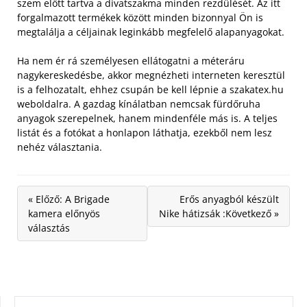
szem előtt tartva a divatszakma minden rezdülését. Az itt
forgalmazott termékek között minden bizonnyal Ön is
megtalálja a céljainak leginkább megfelelő alapanyagokat.
Ha nem ér rá személyesen ellátogatni a méteráru
nagykereskedésbe, akkor megnézheti interneten keresztül
is a felhozatalt, ehhez csupán be kell lépnie a szakatex.hu
weboldalra. A gazdag kínálatban nemcsak fürdőruha
anyagok szerepelnek, hanem mindenféle más is. A teljes
listát és a fotókat a honlapon láthatja, ezekből nem lesz
nehéz választania.
« Előző: A Brigade
Erős anyagból készült
kamera előnyös
Nike hátizsák :Következő »
választás
KERESÉS: