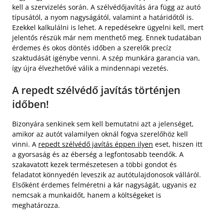
kell a szervizelés során. A szélvédőjavítás ára függ az autó
típusától, a nyom nagyságától, valamint a határidőtől is.
Ezekkel kalkulálni is lehet. A repedésekre ügyelni kell, mert
jelentős részük már nem menthető meg. Ennek tudatában
érdemes és okos döntés időben a szerelők precíz
szaktudását igénybe venni. A szép munkára garancia van,
így újra élvezhetővé válik a mindennapi vezetés.
A repedt szélvédő javítás történjen
időben!
Bizonyára senkinek sem kell bemutatni azt a jelenséget,
amikor az autót valamilyen oknál fogva szerelőhöz kell
vinni. A
repedt szélvédő javítás éppen ilyen
eset, hiszen itt
a gyorsaság és az éberség a legfontosabb teendők. A
szakavatott kezek természetesen a többi gondot és
feladatot könnyedén leveszik az autótulajdonosok válláról.
Elsőként érdemes felméretni a kár nagyságát, ugyanis ez
nemcsak a munkaidőt, hanem a költségeket is
meghatározza.