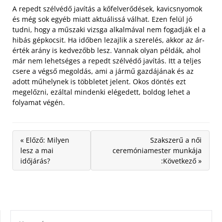
A repedt szélvédő javítás a kőfelverődések, kavicsnyomok
és még sok egyéb miatt aktuálissá válhat. Ezen felül jó
tudni, hogy a műszaki vizsga alkalmával nem fogadják el a
hibás gépkocsit. Ha időben lezajlik a szerelés, akkor az ár-
érték arány is kedvezőbb lesz. Vannak olyan példák, ahol
már nem lehetséges a repedt szélvédő javítás. Itt a teljes
csere a végső megoldás, ami a jármű gazdájának és az
adott műhelynek is többletet jelent. Okos döntés ezt
megelőzni, ezáltal mindenki elégedett, boldog lehet a
folyamat végén.
« Előző: Milyen
Szakszerű a női
lesz a mai
ceremóniamester munkája
időjárás?
:Következő »
KERESÉS: