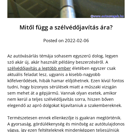
Mitől függ a szélvédőjavítás ára?
Posted on 2022-02-06
Az autóvásárlás témája sohasem egyszerű dolog, legyen
szó akár új, akár használt példány beszerzéséről. A
szélvédőjavítás a legtöbb ember
életében egyszer csak
aktuális feladat lesz, ugyanis a kisebb-nagyobb
kőfelverődések, hibák hamar előjöhetnek. Ezen kívül fontos
tudni, hogy bizonyos sérülések miatt a műszaki vizsgán
sem mehet át a gépjármű. Vannak olyan esetek, amikor
nem kerül a teljes szélvédőjavítás sorra, hiszen bőven
elegendő az apró dolgokat kijavítaniuk a szakembereknek.
Természetesen ennek ellenkezője is gyakran megtörténik.
A gyorsaság, gördülékenység és minőség az autótulajdonos
vágya, így ezen feltételeknek mindenképpen teljesülniük