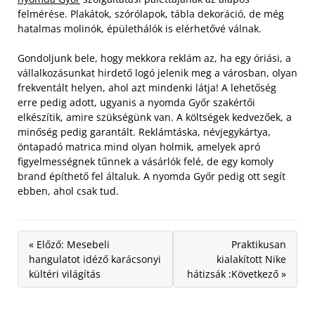
felmérése. Plakátok, szórólapok, tábla dekoráció, de még
hatalmas molinók, épülethálók is elérhetővé válnak.
Gondoljunk bele, hogy mekkora reklám az, ha egy óriási, a
vállalkozásunkat hirdető logó jelenik meg a városban, olyan
frekventált helyen, ahol azt mindenki látja! A lehetőség
erre pedig adott, ugyanis a nyomda Győr szakértői
elkészítik, amire szükségünk van. A költségek kedvezőek, a
minőség pedig garantált. Reklámtáska, névjegykártya,
öntapadó matrica mind olyan holmik, amelyek apró
figyelmességnek tűnnek a vásárlók felé, de egy komoly
brand építhető fel általuk. A nyomda Győr pedig ott segít
ebben, ahol csak tud.
« Előző: Mesebeli
Praktikusan
hangulatot idéző karácsonyi
kialakított Nike
kültéri világítás
hátizsák :Következő »