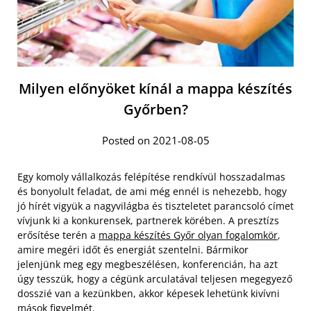
Milyen előnyöket kínál a mappa készítés
Győrben?
Posted on 2021-08-05
Egy komoly vállalkozás felépítése rendkívül hosszadalmas
és bonyolult feladat, de ami még ennél is nehezebb, hogy
jó hírét vigyük a nagyvilágba és tiszteletet parancsoló címet
vívjunk ki a konkurensek, partnerek körében. A presztízs
erősítése terén a
mappa készítés Győr olyan fogalomkör
,
amire megéri időt és energiát szentelni. Bármikor
jelenjünk meg egy megbeszélésen, konferencián, ha azt
úgy tesszük, hogy a cégünk arculatával teljesen megegyező
dosszié van a kezünkben, akkor képesek lehetünk kivívni
mások figyelmét.