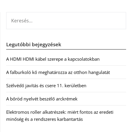
KERESÉS:
Legutóbbi bejegyzések
A HDMI HDMI kábel szerepe a kapcsolatokban
A falburkoló kő meghatározza az otthon hangulatát
Szélvédő javítás és csere 11. kerületben
A bőröd nyelvét beszélő arckrémek
Elektromos roller alkatrészek: miért fontos az eredeti
minőség és a rendszeres karbantartás