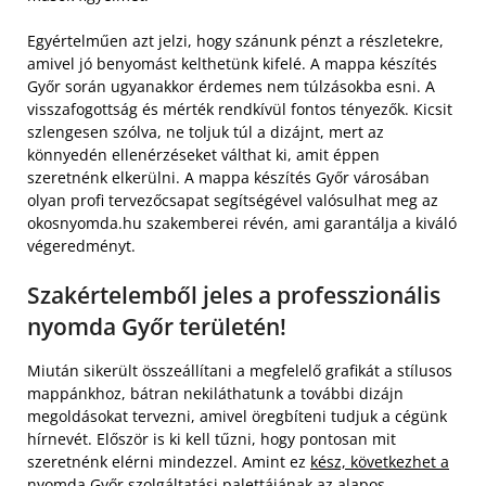
Egyértelműen azt jelzi, hogy szánunk pénzt a részletekre,
amivel jó benyomást kelthetünk kifelé. A mappa készítés
Győr során ugyanakkor érdemes nem túlzásokba esni. A
visszafogottság és mérték rendkívül fontos tényezők. Kicsit
szlengesen szólva, ne toljuk túl a dizájnt, mert az
könnyedén ellenérzéseket válthat ki, amit éppen
szeretnénk elkerülni. A mappa készítés Győr városában
olyan profi tervezőcsapat segítségével valósulhat meg az
okosnyomda.hu szakemberei révén, ami garantálja a kiváló
végeredményt.
Szakértelemből jeles a professzionális
nyomda Győr területén!
Miután sikerült összeállítani a megfelelő grafikát a stílusos
mappánkhoz, bátran nekiláthatunk a további dizájn
megoldásokat tervezni, amivel öregbíteni tudjuk a cégünk
hírnevét. Először is ki kell tűzni, hogy pontosan mit
szeretnénk elérni mindezzel. Amint ez
kész, következhet a
nyomda Győr
szolgáltatási palettájának az alapos