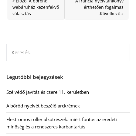
« Előző: A bőrönd
A francia nyelvtankönyv
webáruház kézenfekvő
érthetően fogalmaz
választás
:Következő »
KERESÉS:
Legutóbbi bejegyzések
Szélvédő javítás és csere 11. kerületben
A bőröd nyelvét beszélő arckrémek
Elektromos roller alkatrészek: miért fontos az eredeti
minőség és a rendszeres karbantartás