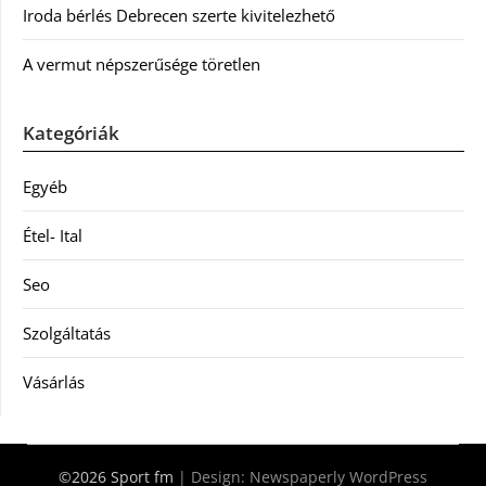
Iroda bérlés Debrecen szerte kivitelezhető
A vermut népszerűsége töretlen
Kategóriák
Egyéb
Étel- Ital
Seo
Szolgáltatás
Vásárlás
©2026 Sport fm
| Design:
Newspaperly WordPress