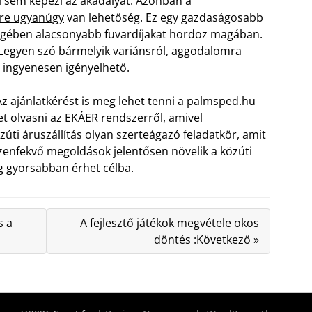
 sem képezi az akadályát. Azonban a
sére ugyanúgy
van lehetőség. Ez egy gazdaságosabb
égében alacsonyabb fuvardíjakat hordoz magában.
. Legyen szó bármelyik variánsról, aggodalomra
ó ingyenesen igényelhető.
 Az ajánlatkérést is meg lehet tenni a palmsped.hu
et olvasni az EKÁER rendszerről, amivel
ti áruszállítás olyan szerteágazó feladatkör, amit
ézenfekvő megoldások jelentősen növelik a közúti
ég gyorsabban érhet célba.
s a
A fejlesztő játékok megvétele okos
döntés :Következő »