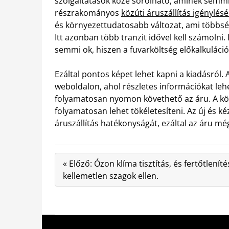
szolgáltatások közé sorolható, aminek semmi
részrakományos
közúti áruszállítás igénylé
és környezettudatosabb változat, ami többs
Itt azonban több tranzit idővel kell számolni
semmi ok, hiszen a fuvarköltség előkalkuláci
Ezáltal pontos képet lehet kapni a kiadásról.
weboldalon, ahol részletes információkat leh
folyamatosan nyomon követhető az áru. A közú
folyamatosan lehet tökéletesíteni. Az új és k
áruszállítás hatékonyságát, ezáltal az áru m
« Előző: Ózon klíma tisztítás, és fertőtleníté
kellemetlen szagok ellen.