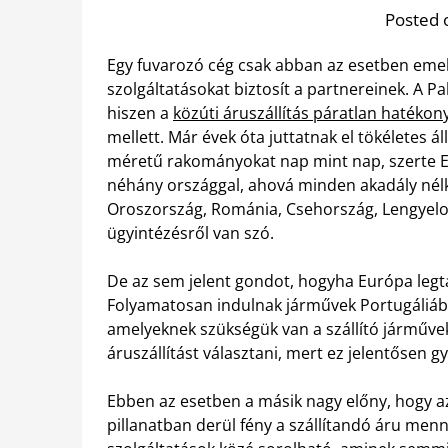
Posted 
Egy fuvarozó cég csak abban az esetben emelk
szolgáltatásokat biztosít a partnereinek. A 
hiszen a
közúti áruszállítás páratlan hatékon
mellett. Már évek óta juttatnak el tökéletes
méretű rakományokat nap mint nap, szerte Eu
néhány országgal, ahová minden akadály nélkü
Oroszország, Románia, Csehország, Lengyelor
ügyintézésről van szó.
De az sem jelent gondot, hogyha Európa legtáv
Folyamatosan indulnak járművek Portugáliáb
amelyeknek szükségük van a szállító járművek 
áruszállítást választani, mert ez jelentősen
Ebben az esetben a másik nagy előny, hogy a
pillanatban derül fény a szállítandó áru men