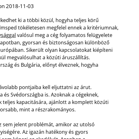
on 2018-11-03
edhet ki a többi közül, hogyha teljes körű
Palmsped tökéletesen megfelel ennek a kritériumnak,
ysággal
valósul meg a cég folyamatos felügyelete
 állapotban, gyorsan és biztonságosan különböző
rópában. Sikerült olyan kapcsolatokat kiépíteni
l megvalósulhat a közúti áruszállítás.
szág és Bulgária, előnyt élveznek, hogyha
olabb pontjaiba kell eljuttatni az árut.
a és Svédországba is. Azoknak a cégeknek,
teljes kapacitására, ajánlott a komplett közúti
 gyorsabb, mint a részrakományos.
z sem jelent problémát, amikor az utolsó
nyiségére. Az igazán hatékony és gyors