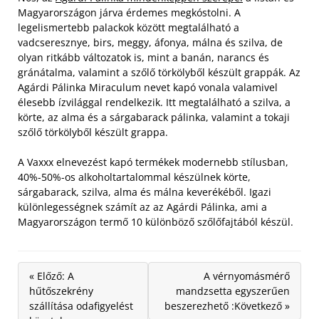
Magyarországon járva érdemes megkóstolni. A
legelismertebb palackok között megtalálható a
vadcseresznye, birs, meggy, áfonya, málna és szilva, de
olyan ritkább változatok is, mint a banán, narancs és
gránátalma, valamint a szőlő törkölyből készült grappák.
Az
Agárdi Pálinka Miraculum nevet kapó vonala valamivel
élesebb ízvilággal rendelkezik. Itt megtalálható a szilva, a
körte, az alma és a sárgabarack pálinka, valamint a tokaji
szőlő törkölyből készült grappa.
A Vaxxx elnevezést kapó termékek modernebb stílusban,
40%-50%-os alkoholtartalommal készülnek körte,
sárgabarack, szilva, alma és málna keverékéből. Igazi
különlegességnek számít az az Agárdi Pálinka, ami a
Magyarországon termő 10 különböző szőlőfajtából készül.
« Előző: A
A vérnyomásmérő
hűtőszekrény
mandzsetta egyszerűen
szállítása odafigyelést
beszerezhető :Következő »