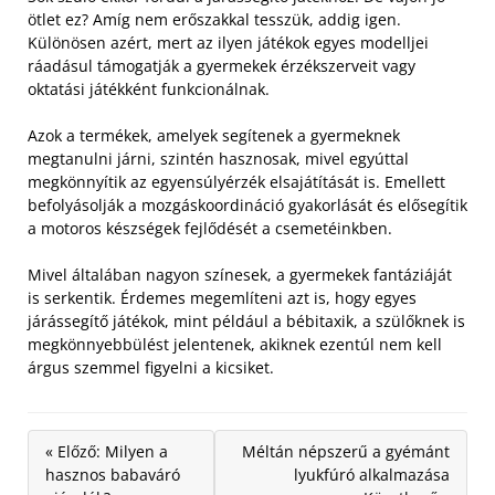
ötlet ez? Amíg nem erőszakkal tesszük, addig igen.
Különösen azért, mert az ilyen játékok egyes modelljei
ráadásul támogatják a gyermekek érzékszerveit vagy
oktatási játékként funkcionálnak.
Azok a termékek, amelyek segítenek a gyermeknek
megtanulni járni, szintén hasznosak, mivel egyúttal
megkönnyítik az egyensúlyérzék elsajátítását is. Emellett
befolyásolják a mozgáskoordináció gyakorlását és elősegítik
a motoros készségek fejlődését a csemetéinkben.
Mivel általában nagyon színesek, a gyermekek fantáziáját
is serkentik. Érdemes megemlíteni azt is, hogy egyes
járássegítő játékok, mint például a bébitaxik, a szülőknek is
megkönnyebbülést jelentenek, akiknek ezentúl nem kell
árgus szemmel figyelni a kicsiket.
« Előző: Milyen a
Méltán népszerű a gyémánt
hasznos babaváró
lyukfúró alkalmazása