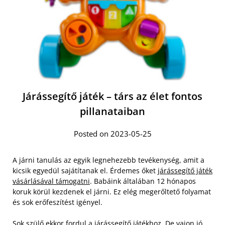
Járássegítő játék – társ az élet fontos
pillanataiban
Posted on 2023-05-25
A járni tanulás az egyik legnehezebb tevékenység, amit a
kicsik egyedül sajátítanak el. Érdemes őket
járássegítő játék
vásárlásával támogatni
. Babáink általában 12 hónapos
koruk körül kezdenek el járni. Ez elég megerőltető folyamat
és sok erőfeszítést igényel.
Sok szülő ekkor fordul a járássegítő játékhoz. De vajon jó