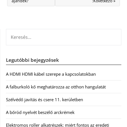
ajándék?
:Következő »
KERESÉS:
Legutóbbi bejegyzések
A HDMI HDMI kábel szerepe a kapcsolatokban
A falburkoló kő meghatározza az otthon hangulatát
Szélvédő javítás és csere 11. kerületben
A bőröd nyelvét beszélő arckrémek
Elektromos roller alkatrészek: miért fontos az eredeti