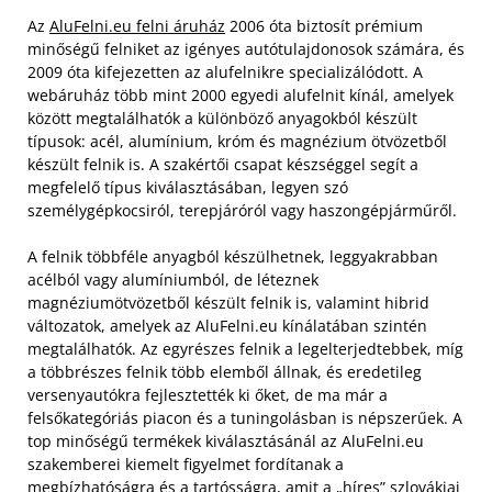
Az
AluFelni.eu felni áruház
2006 óta biztosít prémium
minőségű felniket az igényes autótulajdonosok számára, és
2009 óta kifejezetten az alufelnikre specializálódott. A
webáruház több mint 2000 egyedi alufelnit kínál, amelyek
között megtalálhatók a különböző anyagokból készült
típusok: acél, alumínium, króm és magnézium ötvözetből
készült felnik is. A szakértői csapat készséggel segít a
megfelelő típus kiválasztásában, legyen szó
személygépkocsiról, terepjáróról vagy haszongépjárműről.
A felnik többféle anyagból készülhetnek, leggyakrabban
acélból vagy alumíniumból, de léteznek
magnéziumötvözetből készült felnik is, valamint hibrid
változatok, amelyek az AluFelni.eu kínálatában szintén
megtalálhatók. Az egyrészes felnik a legelterjedtebbek, míg
a többrészes felnik több elemből állnak, és eredetileg
versenyautókra fejlesztették ki őket, de ma már a
felsőkategóriás piacon és a tuningolásban is népszerűek. A
top minőségű termékek kiválasztásánál az AluFelni.eu
szakemberei kiemelt figyelmet fordítanak a
megbízhatóságra és a tartósságra, amit a „híres” szlovákiai