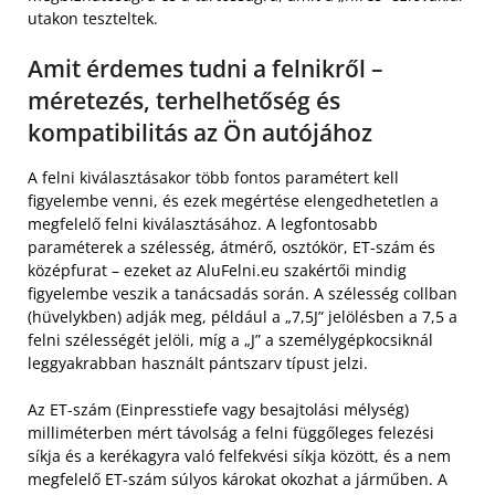
utakon teszteltek.
Amit érdemes tudni a felnikről –
méretezés, terhelhetőség és
kompatibilitás az Ön autójához
A felni kiválasztásakor több fontos paramétert kell
figyelembe venni, és ezek megértése elengedhetetlen a
megfelelő felni kiválasztásához. A legfontosabb
paraméterek a szélesség, átmérő, osztókör, ET-szám és
középfurat – ezeket az AluFelni.eu szakértői mindig
figyelembe veszik a tanácsadás során. A szélesség collban
(hüvelykben) adják meg, például a „7,5J” jelölésben a 7,5 a
felni szélességét jelöli, míg a „J” a személygépkocsiknál
leggyakrabban használt pántszarv típust jelzi.
Az ET-szám (Einpresstiefe vagy besajtolási mélység)
milliméterben mért távolság a felni függőleges felezési
síkja és a kerékagyra való felfekvési síkja között, és a nem
megfelelő ET-szám súlyos károkat okozhat a járműben. A