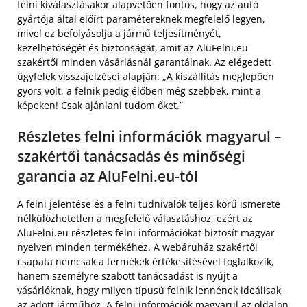
felni kiválasztásakor alapvetően fontos, hogy az autó
gyártója által előírt paramétereknek megfelelő legyen,
mivel ez befolyásolja a jármű teljesítményét,
kezelhetőségét és biztonságát, amit az AluFelni.eu
szakértői minden vásárlásnál garantálnak. Az elégedett
ügyfelek visszajelzései alapján: „A kiszállítás meglepően
gyors volt, a felnik pedig élőben még szebbek, mint a
képeken! Csak ajánlani tudom őket.”
Részletes felni információk magyarul –
szakértői tanácsadás és minőségi
garancia az AluFelni.eu-tól
A felni jelentése és a felni tudnivalók teljes körű ismerete
nélkülözhetetlen a megfelelő választáshoz, ezért az
AluFelni.eu részletes felni információkat biztosít magyar
nyelven minden termékéhez. A webáruház szakértői
csapata nemcsak a termékek értékesítésével foglalkozik,
hanem személyre szabott tanácsadást is nyújt a
vásárlóknak, hogy milyen típusú felnik lennének ideálisak
az adott járműhöz. A felni információk magyarul az oldalon