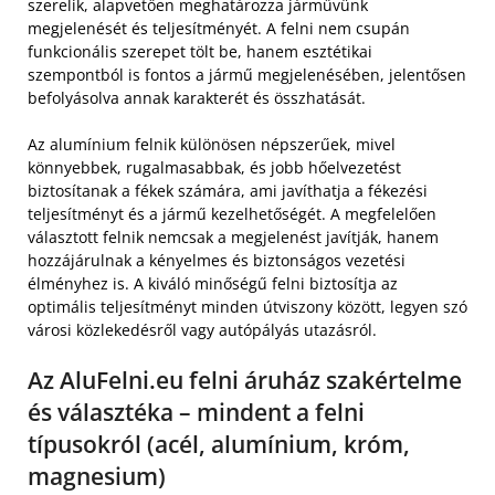
szerelik, alapvetően meghatározza járművünk
megjelenését és teljesítményét. A felni nem csupán
funkcionális szerepet tölt be, hanem esztétikai
szempontból is fontos a jármű megjelenésében, jelentősen
befolyásolva annak karakterét és összhatását.
Az alumínium felnik különösen népszerűek, mivel
könnyebbek, rugalmasabbak, és jobb hőelvezetést
biztosítanak a fékek számára, ami javíthatja a fékezési
teljesítményt és a jármű kezelhetőségét. A megfelelően
választott felnik nemcsak a megjelenést javítják, hanem
hozzájárulnak a kényelmes és biztonságos vezetési
élményhez is. A kiváló minőségű felni biztosítja az
optimális teljesítményt minden útviszony között, legyen szó
városi közlekedésről vagy autópályás utazásról.
Az AluFelni.eu felni áruház szakértelme
és választéka – mindent a felni
típusokról (acél, alumínium, króm,
magnesium)