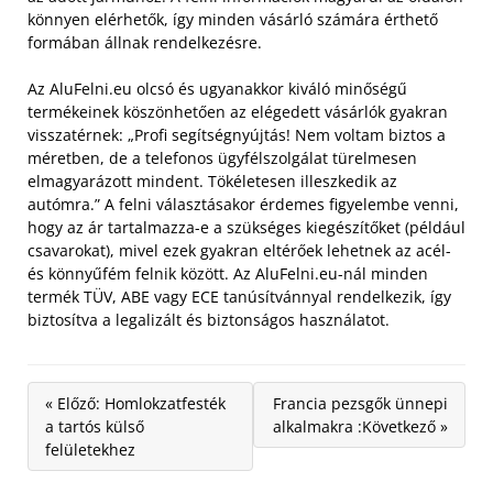
könnyen elérhetők, így minden vásárló számára érthető
formában állnak rendelkezésre.
Az AluFelni.eu olcsó és ugyanakkor kiváló minőségű
termékeinek köszönhetően az elégedett vásárlók gyakran
visszatérnek: „Profi segítségnyújtás! Nem voltam biztos a
méretben, de a telefonos ügyfélszolgálat türelmesen
elmagyarázott mindent. Tökéletesen illeszkedik az
autómra.” A felni választásakor érdemes figyelembe venni,
hogy az ár tartalmazza-e a szükséges kiegészítőket (például
csavarokat), mivel ezek gyakran eltérőek lehetnek az acél-
és könnyűfém felnik között. Az AluFelni.eu-nál minden
termék TÜV, ABE vagy ECE tanúsítvánnyal rendelkezik, így
biztosítva a legalizált és biztonságos használatot.
« Előző: Homlokzatfesték
Francia pezsgők ünnepi
a tartós külső
alkalmakra :Következő »
felületekhez