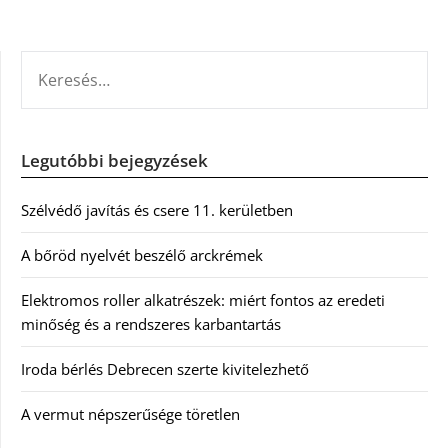
KERESÉS:
Legutóbbi bejegyzések
Szélvédő javítás és csere 11. kerületben
A bőröd nyelvét beszélő arckrémek
Elektromos roller alkatrészek: miért fontos az eredeti
minőség és a rendszeres karbantartás
Iroda bérlés Debrecen szerte kivitelezhető
A vermut népszerűsége töretlen