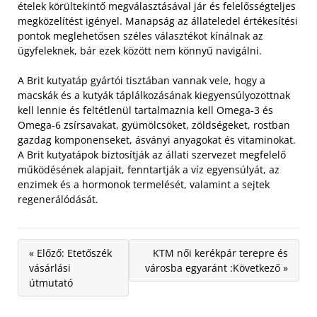
ételek körültekintő megválasztásával jár és felelősségteljes
megközelítést igényel. Manapság az állateledel értékesítési
pontok meglehetősen széles választékot kínálnak az
ügyfeleknek, bár ezek között nem könnyű navigálni.
A Brit kutyatáp gyártói tisztában vannak vele, hogy a
macskák és a kutyák táplálkozásának kiegyensúlyozottnak
kell lennie és feltétlenül tartalmaznia kell Omega-3 és
Omega-6 zsírsavakat, gyümölcsöket, zöldségeket, rostban
gazdag komponenseket, ásványi anyagokat és vitaminokat.
A Brit kutyatápok biztosítják az állati szervezet megfelelő
működésének alapjait, fenntartják a víz egyensúlyát, az
enzimek és a hormonok termelését, valamint a sejtek
regenerálódását.
« Előző: Etetőszék
KTM női kerékpár terepre és
vásárlási
városba egyaránt :Következő »
útmutató