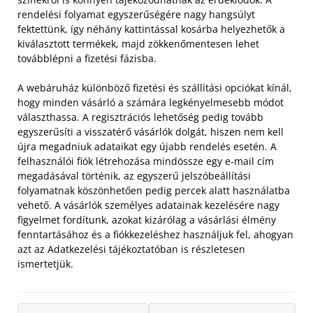
rendelési folyamat egyszerűségére nagy hangsúlyt
fektettünk, így néhány kattintással kosárba helyezhetők a
kiválasztott termékek, majd zökkenőmentesen lehet
továbblépni a fizetési fázisba.
A webáruház különböző fizetési és szállítási opciókat kínál,
hogy minden vásárló a számára legkényelmesebb módot
választhassa. A regisztrációs lehetőség pedig tovább
egyszerűsíti a visszatérő vásárlók dolgát, hiszen nem kell
újra megadniuk adataikat egy újabb rendelés esetén. A
felhasználói fiók létrehozása mindössze egy e-mail cím
megadásával történik, az egyszerű jelszóbeállítási
folyamatnak köszönhetően pedig percek alatt használatba
vehető. A vásárlók személyes adatainak kezelésére nagy
figyelmet fordítunk, azokat kizárólag a vásárlási élmény
fenntartásához és a fiókkezeléshez használjuk fel, ahogyan
azt az Adatkezelési tájékoztatóban is részletesen
ismertetjük.