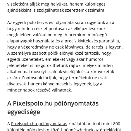
viseletként állják meg helyüket, hanem különleges
ajándékként is szolgálhatnak szeretteink számára.
Az egyedi póló tervezés folyamata során ügyelünk arra,
hogy minden részlet pontosan az elképzeléseknek
megfelelően valósuljon meg. A prémium minőségű
alapanyagok használata és a precíz kivitelezés garantálja,
hogy a végeredmény ne csak látványos, de tartós is legyen.
A személyre szabott pólók előnyei közé tartozik, hogy
egyedi üzeneteket, emlékeket vagy akár humoros
jeleneteket is megörökíthetünk rajtuk, melyek minden
alkalommal mosolyt csalnak viselőjük és a környezetük
arcára. Fontosnak tartjuk, hogy termékeink ne csak
divatosak, hanem kényelmesek is legyenek, így a
mindennapok részévé válhatnak.
A Pixelspolo.hu pólónyomtatás
egyedisége
A
Pixelspolo.hu pólónyomtatás
kínálatában több mint 800
különféle póló design között böngészhetnek az érdeklődők.