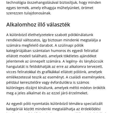
technológia összehangolásával biztosítjuk, hogy minden
egyes termék, amely elhagyja műhelyünket, örömet
szerezzen tulajdonosának.
Alkalomhoz illő választék
A különböző élethelyzetekre szabott pólókínálatunk
rendkívül változatos, így biztosan mindenki megtalálja a
számára megfelelő darabot. A szülinapi pólók
kategóriájában számtalan humoros és egyedi felirattal
ellátott modell található, amelyek tökéletes ajándékot
jelentenek az ünnepelt számára. A legény- és lánybúcsúk
hangulatát is feldobhatják az erre az alkalomra tervezett,
vicces feliratokkal és grafikákkal ellátott pólóink, amelyek
emlékezetessé teszik az eseményt. A családi eseményekre,
például keresztelőre vagy évfordulókra is számos
különleges dizájnt kínálunk, amelyek méltó módon örökítik
meg a jeles alkalmat és az ezzel járó érzelmeket.
Az egyedi póló nyomtatás különböző témákra specializált
kategóriái között mindenki megtalálhatja az érdeklődési