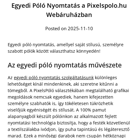
Egyedi Póló Nyomtatás a Pixelspolo.hu
Webáruházban
Posted on 2025-11-10
Egyedi póló nyomtatás, amellyel saját stílusú, személyre
szabott pólók között választhatsz könnyedén!
Az egyedi póló nyomtatás művészete
Az
egyedi póló nyomtatás szolgáltatásunk
különleges
lehetőséget kínál mindenkinek, aki szeretne kitűnni a
tömegből. A PixelsPóló választékában megtalálható grafikai
megoldások nemcsak egyediek, hanem kifejezetten
személyre szabhatók is, így tökéletesen tükrözhetik
viselőjük egyéniségét és stílusát. A 100% pamut
alapanyagból készült pólóinkon az alkalmazott fejlett
nyomtatási technológia biztosítja, hogy a festék közvetlenül
a textilszálakba ivódjon, így puha tapintású és légáteresztő
marad. Ezek a minőségi darabok nem csupán hétköznapi