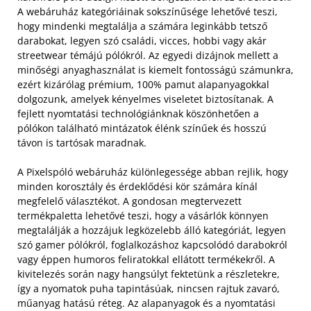
A webáruház kategóriáinak sokszínűsége lehetővé teszi,
hogy mindenki megtalálja a számára leginkább tetsző
darabokat, legyen szó családi, vicces, hobbi vagy akár
streetwear témájú pólókról. Az egyedi dizájnok mellett a
minőségi anyaghasználat is kiemelt fontosságú számunkra,
ezért kizárólag prémium, 100% pamut alapanyagokkal
dolgozunk, amelyek kényelmes viseletet biztosítanak. A
fejlett nyomtatási technológiánknak köszönhetően a
pólókon található mintázatok élénk színűek és hosszú
távon is tartósak maradnak.
A Pixelspóló webáruház különlegessége abban rejlik, hogy
minden korosztály és érdeklődési kör számára kínál
megfelelő választékot. A gondosan megtervezett
termékpaletta lehetővé teszi, hogy a vásárlók könnyen
megtalálják a hozzájuk legközelebb álló kategóriát, legyen
szó gamer pólókról, foglalkozáshoz kapcsolódó darabokról
vagy éppen humoros feliratokkal ellátott termékekről. A
kivitelezés során nagy hangsúlyt fektetünk a részletekre,
így a nyomatok puha tapintásúak, nincsen rajtuk zavaró,
műanyag hatású réteg. Az alapanyagok és a nyomtatási