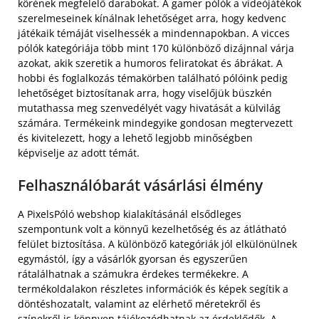
körének megfelelő darabokat. A gamer pólók a videójátékok
szerelmeseinek kínálnak lehetőséget arra, hogy kedvenc
játékaik témáját viselhessék a mindennapokban. A vicces
pólók kategóriája több mint 170 különböző dizájnnal várja
azokat, akik szeretik a humoros feliratokat és ábrákat. A
hobbi és foglalkozás témakörben található pólóink pedig
lehetőséget biztosítanak arra, hogy viselőjük büszkén
mutathassa meg szenvedélyét vagy hivatását a külvilág
számára. Termékeink mindegyike gondosan megtervezett
és kivitelezett, hogy a lehető legjobb minőségben
képviselje az adott témát.
Felhasználóbarát vásárlási élmény
A PixelsPóló webshop kialakításánál elsődleges
szempontunk volt a könnyű kezelhetőség és az átlátható
felület biztosítása. A különböző kategóriák jól elkülönülnek
egymástól, így a vásárlók gyorsan és egyszerűen
rátalálhatnak a számukra érdekes termékekre. A
termékoldalakon részletes információk és képek segítik a
döntéshozatalt, valamint az elérhető méretekről és
színekről is könnyen tájékozódhatnak az érdeklődők. A