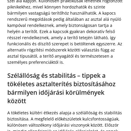
szél alá kapjon. Különösen praktikusak lehetnek rögtönzött
piknikekhez, mivel könnyen hordozhatók és szinte
bármilyen vastagságú terítőhöz használhatók. A kapocs
rendszerű megoldások pedig általában az asztal alá nyúló
kampóval rendelkeznek, amely biztonságosan tartja a
helyén a terítőt. Ezek a kapcsok gyakran dekoratív felső
résszel rendelkeznek, amely a terítő tetején látható, így
funkcionális és díszítő szerepet is betöltenek egyszerre. Az
alternatív rögzítési módszerek közötti választás függ az
asztal típusától, a terítő anyagától és természetesen a
személyes preferenciáktól is.
Szélállóság és stabilitás – tippek a
tökéletes asztalterítés biztosításához
bármilyen időjárási körülmények
között
A tökéletes kültéri étkezés alapja a szélállóság és stabilitás
biztosítása. A megfelelő előkészületek kulcsfontosságúak,
különösen változékony időjárási viszonyok között. Először