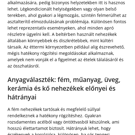
alkalmazására, pedig bizonyos helyzetekben itt is hasznos
lehet. Légkondicionált helyiségekben vagy olyan belső
terekben, ahol gyakori a légmozgás, szintén felmerülhet az
asztalterítő elmozdulásának problémája. Különösen fontos
lehet reprezentatív eseményeken, ahol minden apró
részletre ügyelni kell. A beltérben használt nehezékek
általában könnyebbek és diszkrétebbek, mint kültéri
társaik. Az éttermi környezetben például alig észrevehető,
mégis hatékony rögzítési megoldásokat alkalmaznak,
amelyek nem vonják el a figyelmet az ételek tálalásáról és
az összhatásról.
Anyagválaszték: fém, műanyag, üveg,
kerámia és kő nehezékek előnyei és
hátrányai
A fém nehezékek tartósak és megfelelő súllyal
rendelkeznek a hatékony rögzítéshez. Gyakran
rozsdamentes acélból vagy öntöttvasból készülnek, ami
hosszú élettartamot biztosít. Hátrányuk lehet, hogy
érzékenyek a korrózióra, különösen, ha sós tengeri