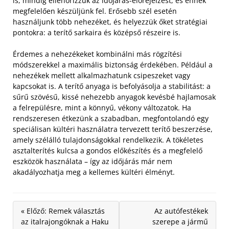
is, mindig ellenőrizzük az időjárás-előrejelzést, és ennek
megfelelően készüljünk fel. Erősebb szél esetén
használjunk több nehezéket, és helyezzük őket stratégiai
pontokra: a terítő sarkaira és középső részeire is.
Érdemes a nehezékeket kombinálni más rögzítési
módszerekkel a maximális biztonság érdekében. Például a
nehezékek mellett alkalmazhatunk csipeszeket vagy
kapcsokat is. A terítő anyaga is befolyásolja a stabilitást: a
sűrű szövésű, kissé nehezebb anyagok kevésbé hajlamosak
a felrepülésre, mint a könnyű, vékony változatok. Ha
rendszeresen étkezünk a szabadban, megfontolandó egy
speciálisan kültéri használatra tervezett terítő beszerzése,
amely szélálló tulajdonságokkal rendelkezik. A tökéletes
asztalterítés kulcsa a gondos előkészítés és a megfelelő
eszközök használata – így az időjárás már nem
akadályozhatja meg a kellemes kültéri élményt.
« Előző: Remek választás
Az autófestékek
az italrajongóknak a Haku
szerepe a jármű