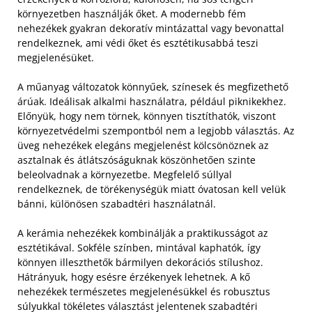
környezetben használják őket. A modernebb fém
nehezékek gyakran dekoratív mintázattal vagy bevonattal
rendelkeznek, ami védi őket és esztétikusabbá teszi
megjelenésüket.
A műanyag változatok könnyűek, színesek és megfizethető
árúak. Ideálisak alkalmi használatra, például piknikekhez.
Előnyük, hogy nem törnek, könnyen tisztíthatók, viszont
környezetvédelmi szempontból nem a legjobb választás. Az
üveg nehezékek elegáns megjelenést kölcsönöznek az
asztalnak és átlátszóságuknak köszönhetően szinte
beleolvadnak a környezetbe. Megfelelő súllyal
rendelkeznek, de törékenységük miatt óvatosan kell velük
bánni, különösen szabadtéri használatnál.
A kerámia nehezékek kombinálják a praktikusságot az
esztétikával. Sokféle színben, mintával kaphatók, így
könnyen illeszthetők bármilyen dekorációs stílushoz.
Hátrányuk, hogy esésre érzékenyek lehetnek. A kő
nehezékek természetes megjelenésükkel és robusztus
súlyukkal tökéletes választást jelentenek szabadtéri