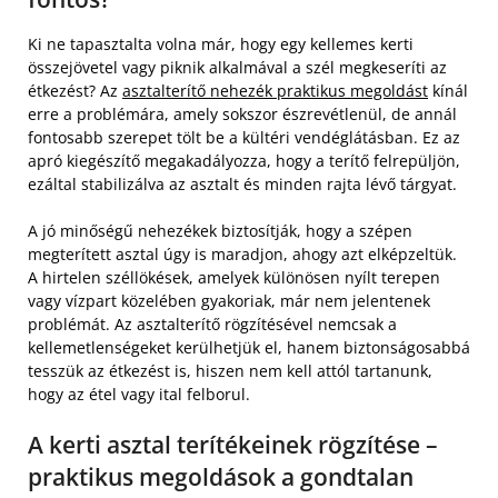
Ki ne tapasztalta volna már, hogy egy kellemes kerti
összejövetel vagy piknik alkalmával a szél megkeseríti az
étkezést? Az
asztalterítő nehezék praktikus megoldást
kínál
erre a problémára, amely sokszor észrevétlenül, de annál
fontosabb szerepet tölt be a kültéri vendéglátásban. Ez az
apró kiegészítő megakadályozza, hogy a terítő felrepüljön,
ezáltal stabilizálva az asztalt és minden rajta lévő tárgyat.
A jó minőségű nehezékek biztosítják, hogy a szépen
megterített asztal úgy is maradjon, ahogy azt elképzeltük.
A hirtelen széllökések, amelyek különösen nyílt terepen
vagy vízpart közelében gyakoriak, már nem jelentenek
problémát. Az asztalterítő rögzítésével nemcsak a
kellemetlenségeket kerülhetjük el, hanem biztonságosabbá
tesszük az étkezést is, hiszen nem kell attól tartanunk,
hogy az étel vagy ital felborul.
A kerti asztal terítékeinek rögzítése –
praktikus megoldások a gondtalan