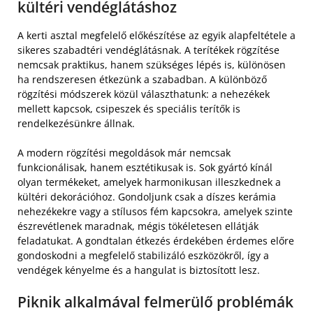
kültéri vendéglátáshoz
A kerti asztal megfelelő előkészítése az egyik alapfeltétele a
sikeres szabadtéri vendéglátásnak. A terítékek rögzítése
nemcsak praktikus, hanem szükséges lépés is, különösen
ha rendszeresen étkezünk a szabadban. A különböző
rögzítési módszerek közül választhatunk: a nehezékek
mellett kapcsok, csipeszek és speciális terítők is
rendelkezésünkre állnak.
A modern rögzítési megoldások már nemcsak
funkcionálisak, hanem esztétikusak is. Sok gyártó kínál
olyan termékeket, amelyek harmonikusan illeszkednek a
kültéri dekorációhoz. Gondoljunk csak a díszes kerámia
nehezékekre vagy a stílusos fém kapcsokra, amelyek szinte
észrevétlenek maradnak, mégis tökéletesen ellátják
feladatukat. A gondtalan étkezés érdekében érdemes előre
gondoskodni a megfelelő stabilizáló eszközökről, így a
vendégek kényelme és a hangulat is biztosított lesz.
Piknik alkalmával felmerülő problémák