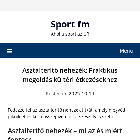
Skip
to
content
Sport fm
Ahol a sport az ÚR
Menu
Asztalterítő nehezék: Praktikus
megoldás kültéri étkezésekhez
Posted on 2025-10-14
Fedezze fel az asztalterítő nehezék titkát, amely megvédi
piknikjét és kerti összejöveteleit a szeszélyes széltől.
Asztalterítő nehezék – mi az és miért
fontos?