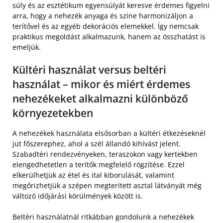
súly és az esztétikum egyensúlyát keresve érdemes figyelni
arra, hogy a nehezék anyaga és színe harmonizáljon a
terítővel és az egyéb dekorációs elemekkel. Így nemcsak
praktikus megoldást alkalmazunk, hanem az összhatást is
emeljük.
Kültéri használat versus beltéri
használat – mikor és miért érdemes
nehezékeket alkalmazni különböző
környezetekben
A nehezékek használata elsősorban a kültéri étkezéseknél
jut főszerephez, ahol a szél állandó kihívást jelent.
Szabadtéri rendezvényeken, teraszokon vagy kertekben
elengedhetetlen a terítők megfelelő rögzítése. Ezzel
elkerülhetjük az étel és ital kiborulását, valamint
megőrizhetjük a szépen megterített asztal látványát még
változó időjárási körülmények között is.
Beltéri használatnál ritkábban gondolunk a nehezékek