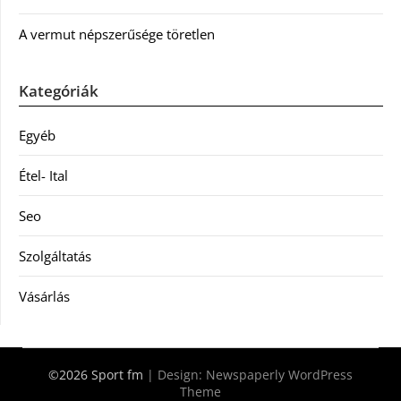
A vermut népszerűsége töretlen
Kategóriák
Egyéb
Étel- Ital
Seo
Szolgáltatás
Vásárlás
©2026 Sport fm
| Design:
Newspaperly WordPress
Theme