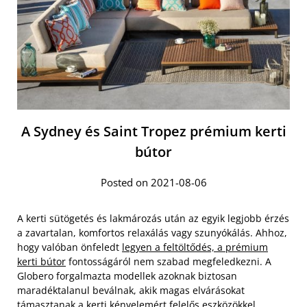
A Sydney és Saint Tropez prémium kerti
bútor
Posted on 2021-08-06
A kerti sütögetés és lakmározás után az egyik legjobb érzés
a zavartalan, komfortos relaxálás vagy szunyókálás. Ahhoz,
hogy valóban önfeledt
legyen a feltöltődés, a prémium
kerti bútor
fontosságáról nem szabad megfeledkezni. A
Globero forgalmazta modellek azoknak biztosan
maradéktalanul beválnak, akik magas elvárásokat
támasztanak a kerti kényelemért felelős eszközökkel