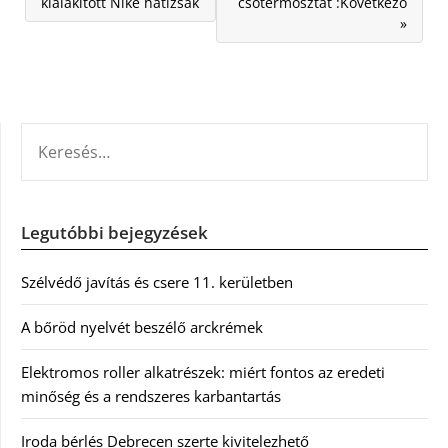
kialakított Nike hátizsák
csőtermosztát :Következő
»
KERESÉS:
Legutóbbi bejegyzések
Szélvédő javítás és csere 11. kerületben
A bőröd nyelvét beszélő arckrémek
Elektromos roller alkatrészek: miért fontos az eredeti
minőség és a rendszeres karbantartás
Iroda bérlés Debrecen szerte kivitelezhető