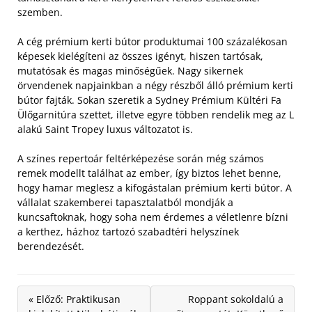
szemben.
A cég prémium kerti bútor produktumai 100 százalékosan
képesek kielégíteni az összes igényt, hiszen tartósak,
mutatósak és magas minőségűek. Nagy sikernek
örvendenek napjainkban a négy részből álló prémium kerti
bútor fajták. Sokan szeretik a Sydney Prémium Kültéri Fa
Ülőgarnitúra szettet, illetve egyre többen rendelik meg az L
alakú Saint Tropey luxus változatot is.
A színes repertoár feltérképezése során még számos
remek modellt találhat az ember, így biztos lehet benne,
hogy hamar meglesz a kifogástalan prémium kerti bútor. A
vállalat szakemberei tapasztalatból mondják a
kuncsaftoknak, hogy soha nem érdemes a véletlenre bízni
a kerthez, házhoz tartozó szabadtéri helyszínek
berendezését.
« Előző: Praktikusan
Roppant sokoldalú a