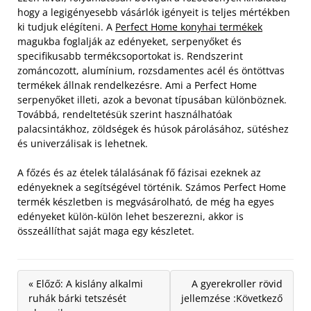
hogy a legigényesebb vásárlók igényeit is teljes mértékben
ki tudjuk elégíteni. A
Perfect Home konyhai termékek
magukba foglalják az edényeket, serpenyőket és
specifikusabb termékcsoportokat is.
Rendszerint
zománcozott, alumínium, rozsdamentes acél és öntöttvas
termékek állnak rendelkezésre. Ami a Perfect Home
serpenyőket illeti, azok a bevonat típusában különböznek.
Továbbá, rendeltetésük szerint használhatóak
palacsintákhoz, zöldségek és húsok párolásához, sütéshez
és univerzálisak is lehetnek.
A főzés és az ételek tálalásának fő fázisai ezeknek az
edényeknek a segítségével történik. Számos Perfect Home
termék készletben is megvásárolható, de még ha egyes
edényeket külön-külön lehet beszerezni, akkor is
összeállíthat saját maga egy készletet.
« Előző: A kislány alkalmi
A gyerekroller rövid
ruhák bárki tetszését
jellemzése :Következő