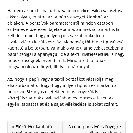
Ha nem az adott márkához való termékre esik a választása,
akkor olyan, mintha azt a pénzösszeget kidobná az
ablakon. A porszívók paramétereiről minden esetben
érdemes előzetesen tájékozódnia, aminek során azt is ki
kell derítenie, hogy milyen porzsákkal működik a
kiválasztásra kerülő eszköz.
Manapság többféle típusú zsák
kapható a boltokban. Vannak olyanok, amelyek esetében a
papír szolgál alapanyagul, de a textil kivitelezésűek is nagy
népszerűségnek örvendenek. Mind a két fajtának
megvannak az előnyei, illetve a hátrányai.
Az, hogy a papír vagy a textil porzsákot vásárolja meg,
elsősorban attól függ, hogy milyen típusú és márkájú a
porszívó. Bizonyos esetekben más tényezők is
közrejátszhatnak a választásban és természetesen az
egyéni tapasztalat és a saját vélekedése is sokat számít.
« Előző: Hol kapható
A robotporszívó szőnyegre
olcsó arany eljegyzési
kell, ha van kutya