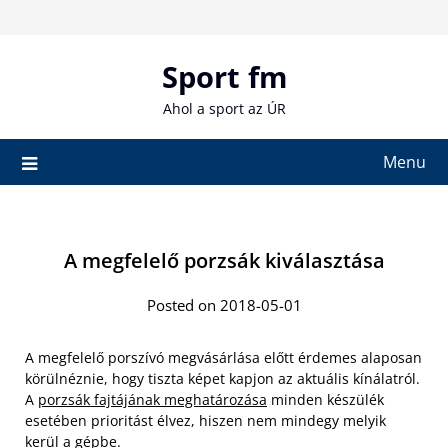
Skip
to
content
Sport fm
Ahol a sport az ÚR
Menu
A megfelelő porzsák kiválasztása
Posted on 2018-05-01
A megfelelő porszívó megvásárlása előtt érdemes alaposan
körülnéznie, hogy tiszta képet kapjon az aktuális kínálatról.
A
porzsák fajtájának meghatározása
minden készülék
esetében prioritást élvez, hiszen nem mindegy melyik
kerül a gépbe.