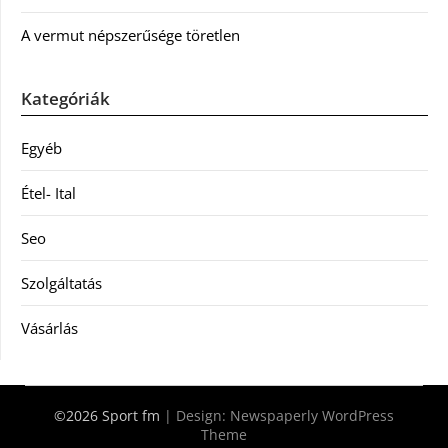
A vermut népszerűsége töretlen
Kategóriák
Egyéb
Étel- Ital
Seo
Szolgáltatás
Vásárlás
©2026 Sport fm
| Design:
Newspaperly WordPress
Theme