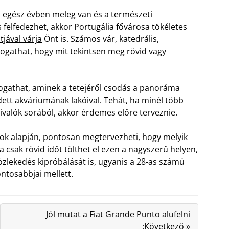
ol egész évben meleg van és a természeti
felfedezhet, akkor Portugália fővárosa tökéletes
tjával várja
Önt is. Számos vár, katedrális,
logathat, hogy mit tekintsen meg rövid vagy
átogathat, aminek a tetejéről csodás a panoráma
tt akváriumának lakóival. Tehát, ha minél több
ivalók sorából, akkor érdemes előre terveznie.
ások alapján, pontosan megtervezheti, hogy melyik
ha csak rövid időt tölthet el ezen a nagyszerű helyen,
özlekedés kipróbálását is, ugyanis a 28-as számú
ontosabbjai mellett.
Jól mutat a Fiat Grande Punto alufelni
:Következő »