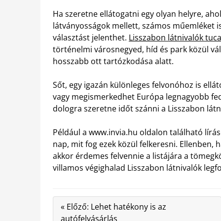
Ha szeretne ellátogatni egy olyan helyre, ah
látványosságok mellett, számos műemléket is 
választást jelenthet.
Lisszabon látnivalók tuca
történelmi városnegyed, híd és park közül vá
hosszabb ott tartózkodása alatt.
Sőt, egy igazán különleges felvonóhoz is ell
vagy megismerkedhet Európa legnagyobb fede
dologra szeretne időt szánni a Lisszabon látn
Például a www.invia.hu oldalon található lír
nap, mit fog ezek közül felkeresni. Ellenben, 
akkor érdemes felvennie a listájára a tömegk
villamos végighalad Lisszabon látnivalók legf
« Előző: Lehet hatékony is az
autófelvásárlás