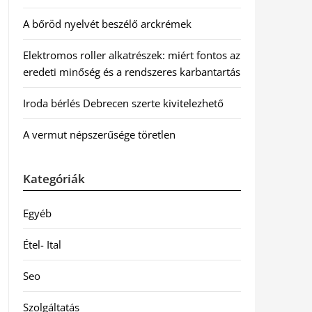
A bőröd nyelvét beszélő arckrémek
Elektromos roller alkatrészek: miért fontos az
eredeti minőség és a rendszeres karbantartás
Iroda bérlés Debrecen szerte kivitelezhető
A vermut népszerűsége töretlen
Kategóriák
Egyéb
Étel- Ital
Seo
Szolgáltatás