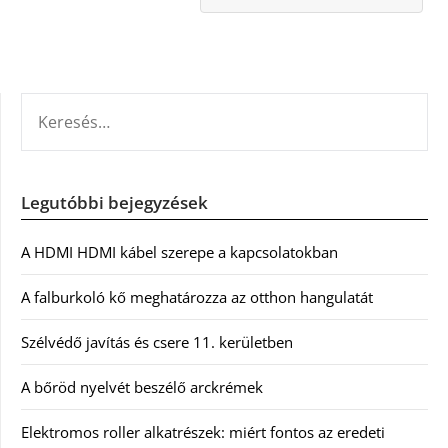
KERESÉS:
Legutóbbi bejegyzések
A HDMI HDMI kábel szerepe a kapcsolatokban
A falburkoló kő meghatározza az otthon hangulatát
Szélvédő javítás és csere 11. kerületben
A bőröd nyelvét beszélő arckrémek
Elektromos roller alkatrészek: miért fontos az eredeti