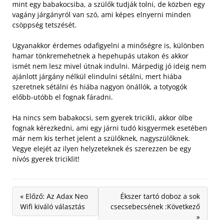
mint egy babakocsiba, a szülők tudják tolni, de közben egy
vagány járgányról van szó, ami képes elnyerni minden
csöppség tetszését.
Ugyanakkor érdemes odafigyelni a minőségre is, különben
hamar tönkremehetnek a hepehupás utakon és akkor
ismét nem lesz mivel útnak indulni. Márpedig jó ideig nem
ajánlott járgány nélkül elindulni sétálni, mert hiába
szeretnek sétálni és hiába nagyon önállók, a totyogók
előbb-utóbb el fognak fáradni.
Ha nincs sem babakocsi, sem gyerek tricikli, akkor ölbe
fognak kérezkedni, ami egy járni tudó kisgyermek esetében
már nem kis terhet jelent a szülőknek, nagyszülőknek.
Vegye elejét az ilyen helyzeteknek és szerezzen be egy
nívós gyerek triciklit!
« Előző: Az Adax Neo
Ékszer tartó doboz a sok
Wifi kiváló választás
csecsebecsének :Következő
»