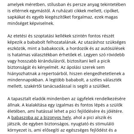
amelyek méretben, stílusban és persze anyag tekintetében
is eltérnek egymástól. A ruházati cikkek mellett, cipőket,
sapkákat és egyéb kiegészítőket forgalmaz, ezek magas
minőséget képviselnek.
Az etetési és szoptatási kellékek szintén fontos részét
képezik a bababolt felhozatalának. Az utazáshoz szükséges
eszközök, mint a babakocsik, a hordozók és az autósülések
is hatalmas választékban érhetőek el. Legyen szó rövidebb
vagy hosszabb kirándulásról, biztosítani kell a picik
biztonságát és kényelmét. Az ápolási szerek sem
hiányozhatnak a repertoárból, hiszen elengedhetetlenek a
mindennapokban. A legtöbb bababolt, a széles választék
mellett, szakértői tanácsadással is segíti a szülőket.
A tapasztalt eladók mindenben az ügyfelek rendelkezésére
állnak. A kialakítása egy izgalmas és fontos lépés a szülők
életében, ami hatással lehet a pici fejlődésére és jólétére.
A
babaszoba az a bizonyos hely
, ahol a pici alszik és
játszik, de egyben biztonságos, nyugtató és stimuláló
környezet is, ami elősegíti az egészséges fejlődést és a