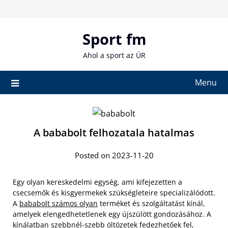
Skip
to
content
Sport fm
Ahol a sport az ÚR
Menu
A bababolt felhozatala hatalmas
Posted on 2023-11-20
Egy olyan kereskedelmi egység, ami kifejezetten a
csecsemők és kisgyermekek szükségleteire specializálódott.
A
bababolt számos olyan
terméket és szolgáltatást kínál,
amelyek elengedhetetlenek egy újszülött gondozásához. A
kínálatban szebbnél-szebb öltözetek fedezhetőek fel,