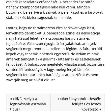
családi kapcsolatok erősödését. A berendezése során
néhány szempontot figyelembe kell venni. Minden
bútornak, beleértve a kiságyat, a pelenkázót és a tárolókat,
stabilnak és biztonságosnak kell lennie.
Fontos, hogy ne tartalmazzon éles sarkokat vagy kicsi,
lenyelhető darabokat. A babaszoba színei és dekorációja
nagy hatással lehetnek a csöppség hangulatára és
fejlődésére. Válasszon nyugtató árnyalatokat, amelyek
segítenek megteremteni a kellemes légkört. A falra kerülő
képek vagy tapéták lehetnek egyszerű, de vidám minták,
amelyek támogatják a gyermek látásának és észlelésének
fejlődését. A babaszoba megfelelő világításának biztosítása
szintén létfontosságú. A lágy, meleg fényű lámpák
segítenek fenntartani a barátságos atmoszférát és nem
zavarják meg az alvási ciklust.
« Előző: Melyik a
Dulux konyhabútorfesték:
legnívósabb asztalláb
felújítás és festés
típus?
:Következő »